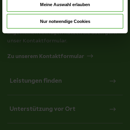
Ansprechpartner:innen unserer Fachbereiche
Meine Auswahl erlauben
sowie Informationen zu unseren
Unterstützungsangeboten und
Nur notwendige Cookies
Serviceleistungen finden Sie hier. Bei
allgemeinen Anfragen nutzen Sie auch gern
unser Kontaktformular.
Zu unserem Kontaktformular
Leistungen finden
Unterstützung vor Ort