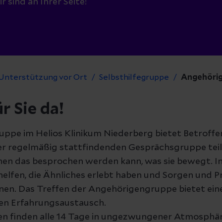
r sind an Ihrer Seite!
Unterstützung vor Ort
Selbsthilfegruppe
Angehörig
r Sie da!
ppe im Helios Klinikum Niederberg bietet Betroffe
ner regelmäßig stattfindenden Gesprächsgruppe tei
nen das besprochen werden kann, was sie bewegt. In
lfen, die Ähnliches erlebt haben und Sorgen und 
nen. Das Treffen der Angehörigengruppe bietet eine
en Erfahrungsaustausch.
n finden alle 14 Tage in ungezwungener Atmosphär