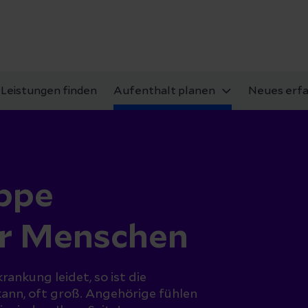
Leistungen finden
Aufenthalt planen
Neues erf
ppe
er Menschen
ankung leidet, so ist die
 kann, oft groß. Angehörige fühlen