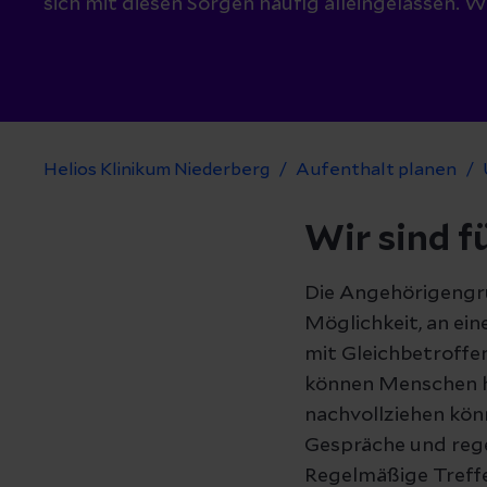
sich mit diesen Sorgen häufig alleingelassen. Wi
Helios Klinikum Niederberg
Aufenthalt planen
Wir sind fü
Die Angehörigengru
Möglichkeit, an ei
mit Gleichbetroffe
können Menschen he
nachvollziehen kön
Gespräche und reg
Regelmäßige Treffe