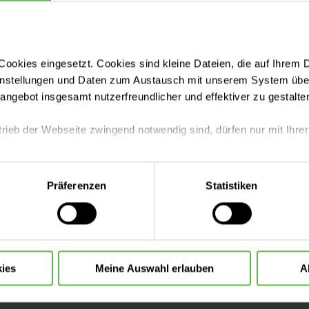
egrenzt sind, wird um eine telefonische oder Anmel
 oder
Psychiatrie.Niederberg@helios-gesundheit.de
.
ookies eingesetzt. Cookies sind kleine Dateien, die auf Ihrem 
instellungen und Daten zum Austausch mit unserem System über
tangebot insgesamt nutzerfreundlicher und effektiver zu gestalte
trieb der Webseite zwingend notwendig sind, dürfen nur mit Ihrer
hen Sie uns
eite mit nur den notwendigen Cookies zu benutzen, eine individue
Präferenzen
Statistiken
 treffen oder durch Auswahl von „Alle Cookies akzeptieren“ in 
utin
ntscheidung können Sie jederzeit ändern oder widerrufen.
1) 982-381688
ies
Meine Auswahl erlauben
A