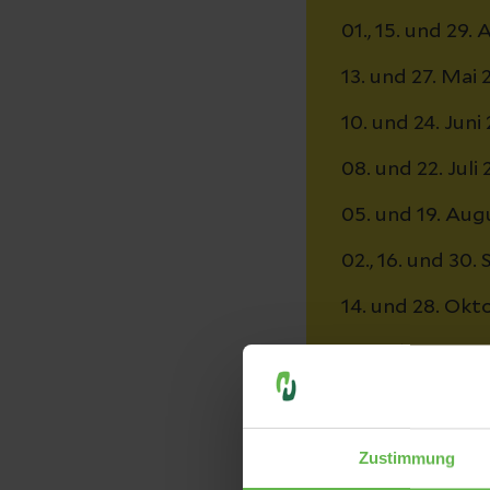
01., 15. und 29. 
13. und 27. Mai
10. und 24. Juni
08. und 22. Juli
05. und 19. Aug
02., 16. und 30
14. und 28. Okt
11. und 25. No
09. Dezember 
Zustimmung