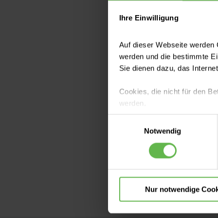
Da die Plätze b
gebeten:
Ihre Einwilligung
02051 9821601
Auf dieser Webseite werden C
werden und die bestimmte E
Sie dienen dazu, das Interne
Cookies, die nicht für den Be
werden.
Hier erreic
Einwilligungsauswahl
Es steht Ihnen frei, unsere S
Notwendig
Eva Rob
nicht notwendigen Cookies zu
Psychotherape
einzuwilligen. Ihre Auswahle
Telefon: (0205
Nur notwendige Cook