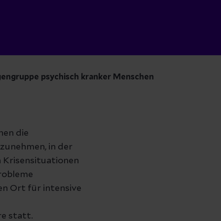
engruppe psychisch kranker Menschen
nen die
lzunehmen, in der
 Krisensituationen
Probleme
n Ort für intensive
e statt.