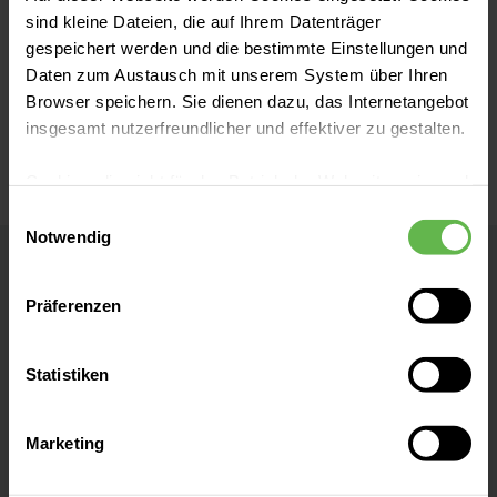
sind kleine Dateien, die auf Ihrem Datenträger
Tel:
(089) 8892-0
gespeichert werden und die bestimmte Einstellungen und
Fax:
(089) 8892-2228
Daten zum Austausch mit unserem System über Ihren
Browser speichern. Sie dienen dazu, das Internetangebot
E-Mail senden
insgesamt nutzerfreundlicher und effektiver zu gestalten.
Cookies, die nicht für den Betrieb der Webseite zwingend
notwendig sind, dürfen nur mit Ihrer Einwilligung
Einwilligungsauswahl
eingesetzt werden.
Notwendig
Helios Klinikum München West
Es steht Ihnen frei, unsere Seite mit nur den notwendigen
Präferenzen
Cookies zu benutzen, eine individuelle Auswahl
Akademisches Lehrkrankenhaus der
hinsichtlich der nicht notwendigen Cookies zu treffen
Ludwig-Maximilians-Universität München
oder durch Auswahl von „Alle Cookies akzeptieren“ in die
Statistiken
Verwendung aller Cookies einzuwilligen. Ihre
Auswahlentscheidung können Sie jederzeit ändern oder
Kontakt
Marketing
widerrufen.
Steinerweg 5