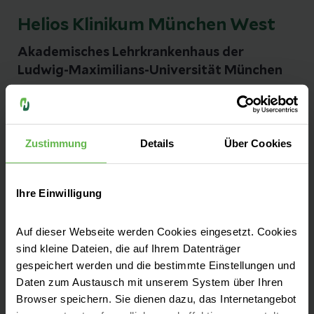
Helios Klinikum München West
Akademisches Lehrkrankenhaus der
Ludwig-Maximilians-Universität München
Kontakt
Steinerweg 5
Zustimmung
Details
Über Cookies
81241 München
Ihre Einwilligung
Anfahrt auf Google Maps
Tel:
(089) 8892-0
Auf dieser Webseite werden Cookies eingesetzt. Cookies
sind kleine Dateien, die auf Ihrem Datenträger
Fax: (089) 8892-2228
gespeichert werden und die bestimmte Einstellungen und
Daten zum Austausch mit unserem System über Ihren
E-Mail senden
Browser speichern. Sie dienen dazu, das Internetangebot