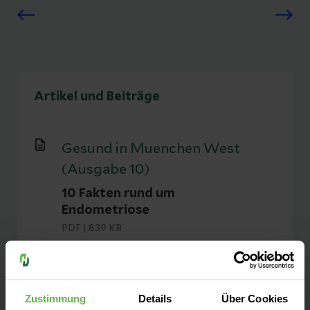
Artikel und Beiträge
Gesund in Muenchen West
(Ausgabe 10)
10 Fakten rund um
Endometriose
PDF
|
839 KB
Herunterladen
Zustimmung
Details
Über Cookies