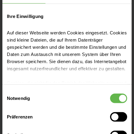
Gesund in Muenchen West
(Ausgabe 19)
Ihre Einwilligung
Beckenbodenschwäche:
Wenn die Lebensmitte ins
Auf dieser Webseite werden Cookies eingesetzt. Cookies
Rutschen gerät
sind kleine Dateien, die auf Ihrem Datenträger
PDF
|
1 MB
gespeichert werden und die bestimmte Einstellungen und
Daten zum Austausch mit unserem System über Ihren
Browser speichern. Sie dienen dazu, das Internetangebot
Herunterladen
insgesamt nutzerfreundlicher und effektiver zu gestalten.
Cookies, die nicht für den Betrieb der Webseite zwingend
Gesund in Muenchen West
notwendig sind, dürfen nur mit Ihrer Einwilligung
Einwilligungsauswahl
(Ausgabe 19)
eingesetzt werden.
Notwendig
Brustkrebs - So tasten Sie
richtig
Es steht Ihnen frei, unsere Seite mit nur den notwendigen
Präferenzen
Cookies zu benutzen, eine individuelle Auswahl
PDF
|
140 KB
hinsichtlich der nicht notwendigen Cookies zu treffen
oder durch Auswahl von „Alle Cookies akzeptieren“ in die