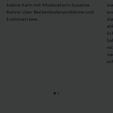
Sabine Keim mit Moderatorin Susanne
wa
Rohrer über Beckenbodenprobleme und
suc
Endometriose.
di
ab
Sc
Sa
nic
na
sc