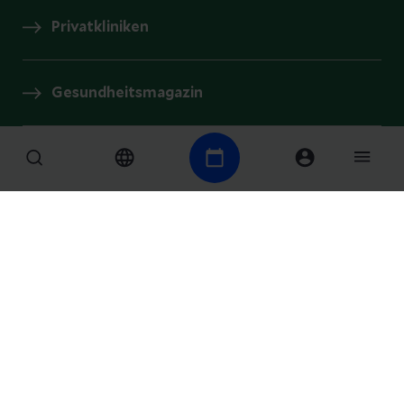
Privatkliniken
Gesundheitsmagazin
Presse und Aktuelles
Karriere
Für Firmenkunden
Impressum
Medizinproduktesicherheit