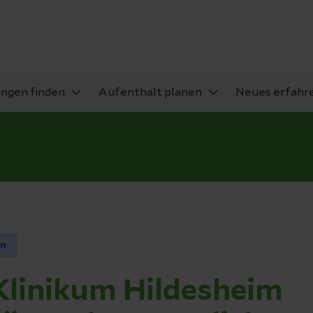
ungen finden
Aufenthalt planen
Neues erfahr
en
Klinikum Hildesheim