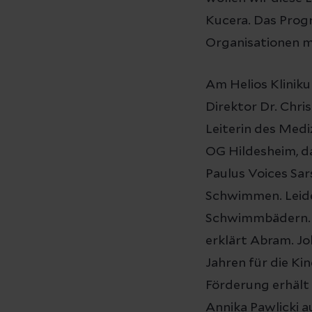
Kucera. Das Prog
Organisationen m
Am Helios Klinik
Direktor Dr. Chri
Leiterin des Med
OG Hildesheim, d
Paulus Voices Sa
Schwimmen. Leider
Schwimmbädern. 
erklärt Abram. Jo
Jahren für die Ki
Förderung erhält 
Annika Pawlicki a