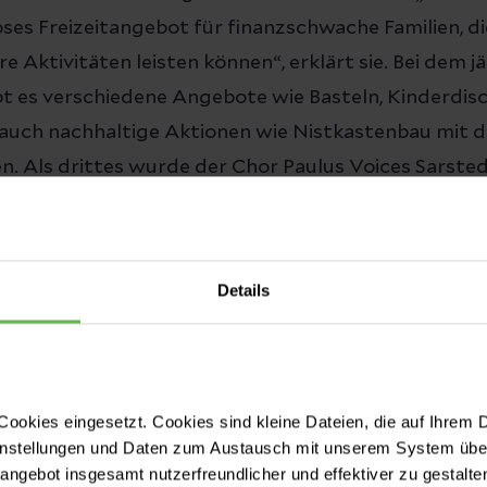
oses Freizeitangebot für finanzschwache Familien, di
 Aktivitäten leisten können“, erklärt sie. Bei dem j
bt es verschiedene Angebote wie Basteln, Kinderdis
 auch nachhaltige Aktionen wie Nistkastenbau mi
. Als drittes wurde der Chor Paulus Voices Sarste
er Physiotherapie ist dort seit vielen Jahren aktiv,
eitsfördernden Wirkung von Musik und Gesang sel
anden. „Singen und Atmen sind einfach gut für die Se
Details
satz für Menschen
ewerb sollen Aktivitäten in den Vordergrund rücken
ookies eingesetzt. Cookies sind kleine Dateien, die auf Ihrem 
 Vielzahl von Menschen – ganz gleich ob jung oder alt
instellungen und Daten zum Austausch mit unserem System über
es soziales Engagement ist bunt und vielfältig. Gena
tangebot insgesamt nutzerfreundlicher und effektiver zu gestalte