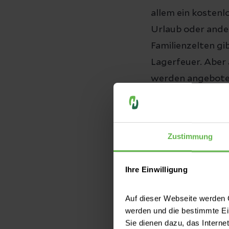
allem ein kostenl
Urlaub oder andere
Familienzelten gi
Lagerfeuer. Aber
werden angeboten
Rita Bormann aus d
dank der gesundh
Erkrankung überst
Zustimmung
Menschen im Ein
Ihre Einwilligung
Mit diesem Wettb
Auf dieser Webseite werden C
Bedürfnisse einer
werden und die bestimmte E
haben. „Freiwillig
Sie dienen dazu, das Interne