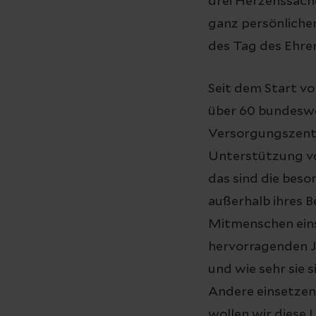
drei Herzenssache
ganz persönliche
des Tag des Ehre
Seit dem Start v
über 60 bundeswe
Versorgungszentre
Unterstützung vo
das sind die beso
außerhalb ihres B
Mitmenschen eins
hervorragenden Jo
und wie sehr sie 
Andere einsetzen
wollen wir diese 