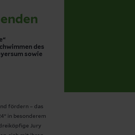
tenden
e“
rschwimmen des
Heyersum sowie
nd fördern – das
24“ in besonderem
reiköpfige Jury