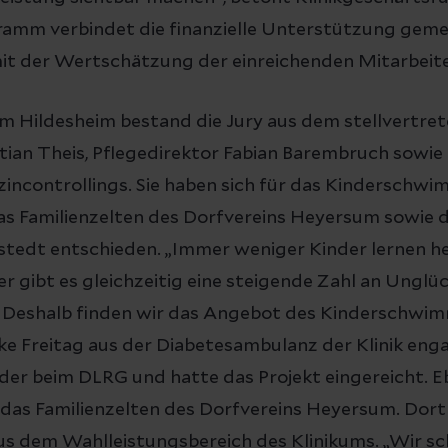
ramm verbindet die finanzielle Unterstützung geme
it der Wertschätzung der einreichenden Mitarbeit
um Hildesheim bestand die Jury aus dem stellvertre
stian Theis, Pflegedirektor Fabian Barembruch sowie
izincontrollings. Sie haben sich für das Kindersch
as Familienzelten des Dorfvereins Heyersum sowie 
rstedt entschieden. „Immer weniger Kinder lernen h
 gibt es gleichzeitig eine steigende Zahl an Unglück
Deshalb finden wir das Angebot des Kinderschwim
ke Freitag aus der Diabetesambulanz der Klinik engag
nder beim DLRG und hatte das Projekt eingereicht. E
das Familienzelten des Dorfvereins Heyersum. Dort
us dem Wahlleistungsbereich des Klinikums. „Wir sc