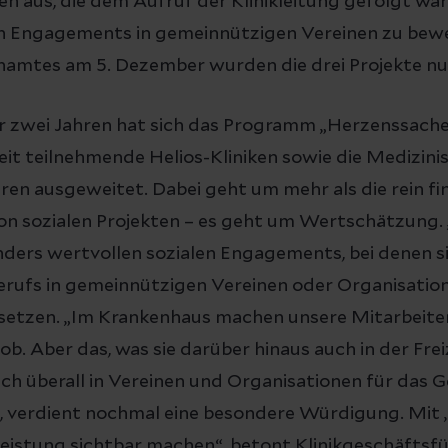
n aus, die dem Aufruf der Klinikleitung gefolgt ware
n Engagements in gemeinnützigen Vereinen zu bewe
namtes am 5. Dezember wurden die drei Projekte nu
or zwei Jahren hat sich das Programm „Herzenssach
it teilnehmende Helios-Kliniken sowie die Medizini
n ausgeweitet. Dabei geht um mehr als die rein fin
n sozialen Projekten – es geht um Wertschätzung.
nders wertvollen sozialen Engagements, bei denen 
erufs in gemeinnützigen Vereinen oder Organisation
etzen. „Im Krankenhaus machen unsere Mitarbeite
b. Aber das, was sie darüber hinaus auch in der Freiz
sich überall in Vereinen und Organisationen für das
, verdient nochmal eine besondere Würdigung. Mit 
Leistung sichtbar machen“, betont Klinikgeschäftsf