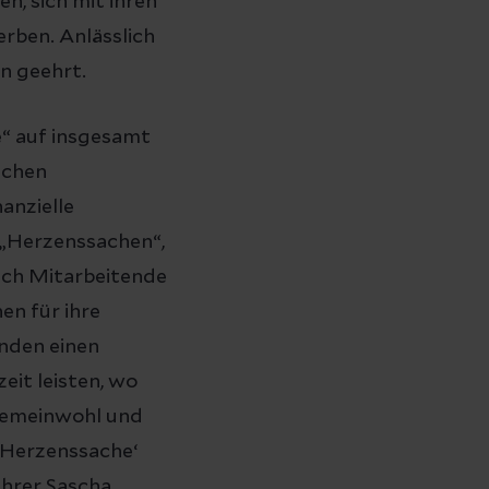
n, sich mit ihren
rben. Anlässlich
n geehrt.
e“ auf insgesamt
schen
anzielle
 „Herzenssachen“,
sich Mitarbeitende
en für ihre
nden einen
eit leisten, wo
 Gemeinwohl und
‚Herzenssache‘
ührer Sascha