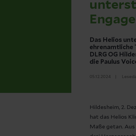
unters
Engage
Das Helios unt
ehrenamtliche 
DLRG OG Hildes
die Paulus Voic
05.12.2024
Leseda
Hildesheim, 2. D
hat das Helios K
Maße getan. Aus 