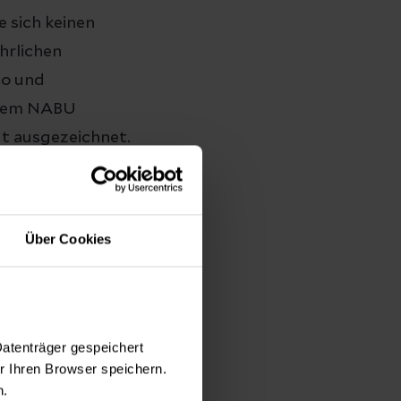
e sich keinen
ährlichen
co und
t dem NABU
dt ausgezeichnet.
 singt mit und hat
bst eine
ele“, sagt sie.
Über Cookies
, die die
Datenträger gespeichert
 – im Blick
 Ihren Browser speichern.
u wie wir bei
n.