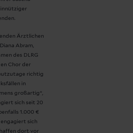
innütziger
enden.
tenden Ärztlichen
 Diana Abram,
wimmen des DLRG
den Chor der
eutzutage richtig
sfällen in
mens großartig“,
iert sich seit 20
benfalls 1.000 €
 engagiert sich
haffen dort vor