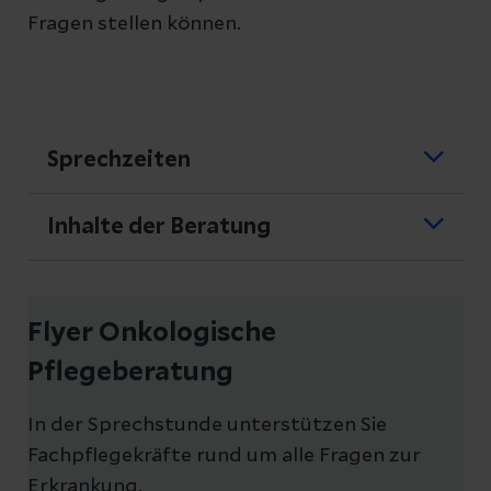
Fragen stellen können.
Sprechzeiten
Telefon
Inhalte der Beratung
(05121) 894-5166
Bedarfserhebung und
(05121) 894-5138
Symptomerfassung
Flyer Onkologische
(05121) 894-1236
Empfehlungen und Tipps bei
Pflegeberatung
(05121) 894-5155
Nebenwirkungen und Symptomen
In der Sprechstunde unterstützen Sie
Ort
Ablauf einer Therapie (Chemo-,
Fachpflegekräfte rund um alle Fragen zur
Strahlen-, Antikörpertherapie)
Erkrankung.