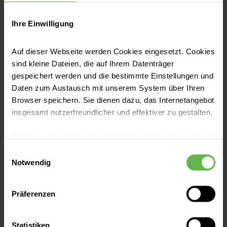
Tordis Thomalla
Ihre Einwilligung
Fachkrankenschwester für Onkologie | Helios
Klinikum Hildesheim
Auf dieser Webseite werden Cookies eingesetzt. Cookies
sind kleine Dateien, die auf Ihrem Datenträger
Telefon:
(05121) 894-5138
gespeichert werden und die bestimmte Einstellungen und
E-Mail senden
Daten zum Austausch mit unserem System über Ihren
Browser speichern. Sie dienen dazu, das Internetangebot
insgesamt nutzerfreundlicher und effektiver zu gestalten.
Cookies, die nicht für den Betrieb der Webseite zwingend
notwendig sind, dürfen nur mit Ihrer Einwilligung
Einwilligungsauswahl
eingesetzt werden.
Notwendig
Stefan Langer
Es steht Ihnen frei, unsere Seite mit nur den notwendigen
Präferenzen
Cookies zu benutzen, eine individuelle Auswahl
Bereichsleitung B 1.1 und B1.2 / Onkologischer
hinsichtlich der nicht notwendigen Cookies zu treffen
Fachkrankenpfleger | Helios Klinikum
oder durch Auswahl von „Alle Cookies akzeptieren“ in die
Hildesheim
Statistiken