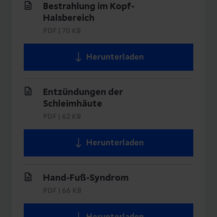
Bestrahlung im Kopf-
Halsbereich
PDF
|
70 KB
Herunterladen
Entzündungen der
Schleimhäute
PDF
|
62 KB
Herunterladen
Hand-Fuß-Syndrom
PDF
|
66 KB