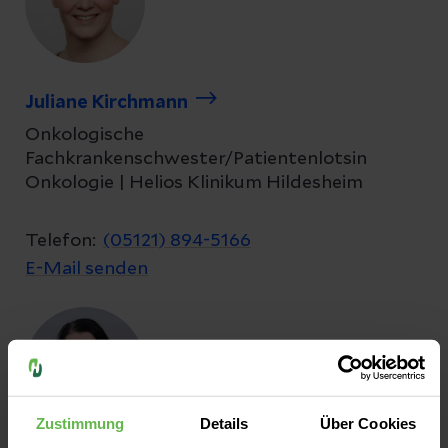
Juliane Kirchmann
Onkologische
Fachkrankenschwester/Patientenlotsin
Onkologie | Helios Klinikum Hildesheim
Telefon:
(05121) 894-5166
E-Mail senden
Zustimmung
Details
Über Cookies