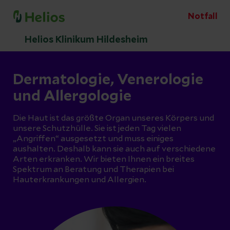
Notfall
Helios Klinikum Hildesheim
Dermatologie, Venerologie
und Allergologie
Die Haut ist das größte Organ unseres Körpers und
unsere Schutzhülle. Sie ist jeden Tag vielen
„Angriffen“ ausgesetzt und muss einiges
aushalten. Deshalb kann sie auch auf verschiedene
Arten erkranken. Wir bieten Ihnen ein breites
Spektrum an Beratung und Therapien bei
Hauterkrankungen und Allergien.