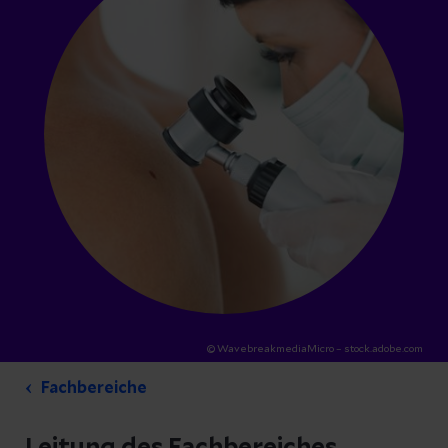
© WavebreakmediaMicro – stock.adobe.com
Fachbereiche