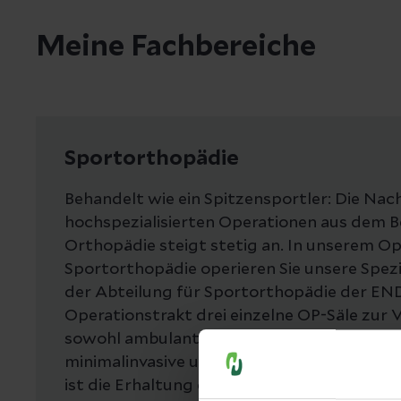
Meine Fachbereiche
Sportorthopädie
Behandelt wie ein Spitzensportler: Die Nac
hochspezialisierten Operationen aus dem B
Orthopädie steigt stetig an. In unserem Op
Sportorthopädie operieren Sie unsere Spezi
der Abteilung für Sportorthopädie der END
Operationstrakt drei einzelne OP-Säle zur 
sowohl ambulante als auch stationäre arth
minimalinvasive und konventionelle Operati
ist die Erhaltung des verletzten bzw. gesc