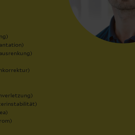
ng)
antation)
nausrenkung)
nkorrektur)
nverletzung)
erinstabilität)
ea)
drom)