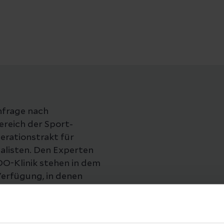
hfrage nach
ereich der Sport-
erationstrakt für
alisten. Den Experten
O-Klinik stehen in dem
Verfügung, in denen
roskopische,
onen stattfinden. Ziel
hädigten Gelenks.