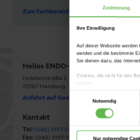
Zustimmung
Zum Fachbereich
Ihre Einwilligung
Auf dieser Webseite werden C
werden und die bestimmte E
Sie dienen dazu, das Interne
Helios ENDO-Klinik Hamburg
Cookies, die nicht für den Be
Holstenstraße 2
werden.
22767 Hamburg
Einwilligungsauswahl
Anfahrt auf Google Maps
Es steht Ihnen frei, unsere S
Notwendig
nicht notwendigen Cookies zu
einzuwilligen. Ihre Auswahle
Kontakt
Tel:
(040) 3197-0
Fax:
(040) 3197-1900
Nur notwendige Cook