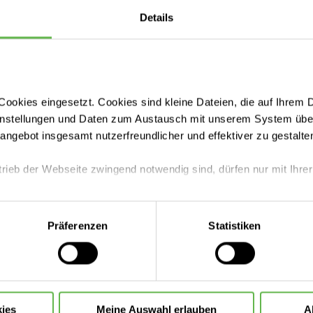
Details
ookies eingesetzt. Cookies sind kleine Dateien, die auf Ihrem 
instellungen und Daten zum Austausch mit unserem System über
tangebot insgesamt nutzerfreundlicher und effektiver zu gestalte
trieb der Webseite zwingend notwendig sind, dürfen nur mit Ihrer
eite mit nur den notwendigen Cookies zu benutzen, eine individue
Präferenzen
Statistiken
 treffen oder durch Auswahl von „Alle Cookies akzeptieren“ in 
ntscheidung können Sie jederzeit ändern oder widerrufen.
ies
Meine Auswahl erlauben
A