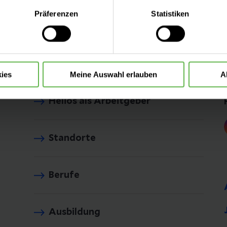
eite mit nur den notwendigen Cookies zu benutzen, eine individue
Präferenzen
Statistiken
 treffen oder durch Auswahl von „Alle Cookies akzeptieren“ in 
ntscheidung können Sie jederzeit ändern oder widerrufen.
ies
Meine Auswahl erlauben
A
Helios als Arbeitgeber
Standorte
Berufe
Ausbildung