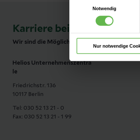
Einwilligungsauswahl
Es steht Ihnen frei, unsere S
Notwendig
nicht notwendigen Cookies zu
einzuwilligen. Ihre Auswahle
Karriere bei Helios
Wir sind die Möglichmacher
Nur notwendige Cook
Helios Unternehmenszentra
le
Friedrichstr. 136
10117 Berlin
Tel: 030 52 13 21 - 0
Fax: 030 52 13 21 - 1 99