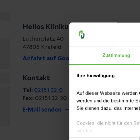
Helios Klinikum Krefeld
Lutherplatz 40
47805 Krefeld
Zustimmung
Anfahrt auf Google Maps
Ihre Einwilligung
Kontakt
Tel:
02151 32-0
Auf dieser Webseite werden C
Fax:
02151 32-20 40
werden und die bestimmte E
Sie dienen dazu, das Interne
E-Mail senden
Cookies, die nicht für den Be
werden.