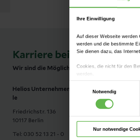
Ihre Einwilligung
Auf dieser Webseite werden C
werden und die bestimmte E
Sie dienen dazu, das Interne
Karriere bei Helios
Cookies, die nicht für den Be
Wir sind die Möglichmacher
werden.
Einwilligungsauswahl
Es steht Ihnen frei, unsere S
Helios Unternehmenszentra
Notwendig
nicht notwendigen Cookies zu
le
einzuwilligen. Ihre Auswahle
Friedrichstr. 136
10117 Berlin
Nur notwendige Cook
Tel: 030 52 13 21 - 0