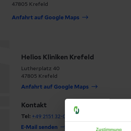
47805 Krefeld
Anfahrt auf Google Maps
Helios Kliniken Krefeld
Lutherplatz 40
47805 Krefeld
Anfahrt auf Google Maps
Kontakt
Tel:
+49 2151 32-0
E-Mail senden
Zustimmung