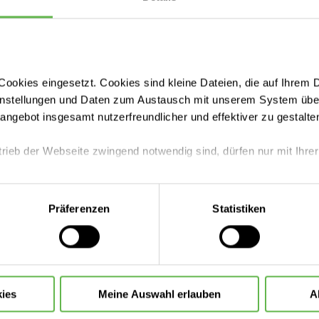
ookies eingesetzt. Cookies sind kleine Dateien, die auf Ihrem 
instellungen und Daten zum Austausch mit unserem System über
tangebot insgesamt nutzerfreundlicher und effektiver zu gestalte
trieb der Webseite zwingend notwendig sind, dürfen nur mit Ihrer
Helios als Arbeitgeber
eite mit nur den notwendigen Cookies zu benutzen, eine individue
Präferenzen
Statistiken
 treffen oder durch Auswahl von „Alle Cookies akzeptieren“ in 
ntscheidung können Sie jederzeit ändern oder widerrufen.
Standorte
ies
Meine Auswahl erlauben
A
Berufe