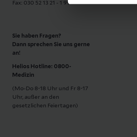
Fax: 030 52 13 21 - 1 99
Sie haben Fragen?
Dann sprechen Sie uns gerne
an!
Helios Hotline: 0800-
Medizin
(Mo-Do 8-18 Uhr und Fr 8-17
Uhr, außer an den
gesetzlichen Feiertagen)