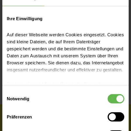
Ihre Einwilligung
Adresse Arbeitsstelle
Poliklinik am Helios Klinikum Buch GmbH
Auf dieser Webseite werden Cookies eingesetzt. Cookies
sind kleine Dateien, die auf Ihrem Datenträger
Schwanebecker Chaussee 50
gespeichert werden und die bestimmte Einstellungen und
13125 Berlin
Daten zum Austausch mit unserem System über Ihren
Browser speichern. Sie dienen dazu, das Internetangebot
insgesamt nutzerfreundlicher und effektiver zu gestalten.
Teilen
Cookies, die nicht für den Betrieb der Webseite zwingend
notwendig sind, dürfen nur mit Ihrer Einwilligung
Einwilligungsauswahl
eingesetzt werden.
Notwendig
Es steht Ihnen frei, unsere Seite mit nur den notwendigen
Präferenzen
Cookies zu benutzen, eine individuelle Auswahl
Wir haben dich überzeugt?
hinsichtlich der nicht notwendigen Cookies zu treffen