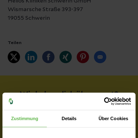
Helios Kliniken Schwerin GmbH
Wismarsche Straße 393-397
19055 Schwerin
Teilen
Wir haben dich überzeugt?
Jetzt Teil des Teams werden
Zustimmung
Details
Über Cookies