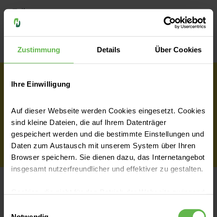
Teilen
Zustimmung
Details
Über Cookies
Ihre Einwilligung
Wir haben dich überzeugt?
Auf dieser Webseite werden Cookies eingesetzt. Cookies
sind kleine Dateien, die auf Ihrem Datenträger
Jetzt Teil des Teams werden
gespeichert werden und die bestimmte Einstellungen und
Daten zum Austausch mit unserem System über Ihren
Browser speichern. Sie dienen dazu, das Internetangebot
insgesamt nutzerfreundlicher und effektiver zu gestalten.
Cookies, die nicht für den Betrieb der Webseite zwingend
notwendig sind, dürfen nur mit Ihrer Einwilligung
Der Bewerbungsprozess
Einwilligungsauswahl
eingesetzt werden.
Notwendig