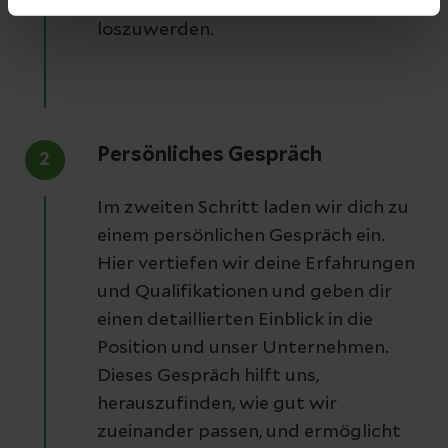
kennenzulernen und offene Fragen
loszuwerden.
Persönliches Gespräch
2
Im zweiten Schritt laden wir dich zu
einem persönlichen Gespräch ein.
Hier vertiefen wir deine Erfahrungen
und Qualifikationen und geben dir
einen detaillierten Einblick in die
Position und unser Unternehmen.
Dieses Gespräch hilft uns,
herauszufinden, wie gut wir
zueinander passen, und ermöglicht