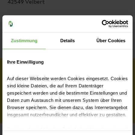
42549 Velbert
Teilen
Zustimmung
Details
Über Cookies
Ihre Einwilligung
Wir haben dich überzeugt?
Auf dieser Webseite werden Cookies eingesetzt. Cookies
sind kleine Dateien, die auf Ihrem Datenträger
gespeichert werden und die bestimmte Einstellungen und
Jetzt Teil des Teams werden
Daten zum Austausch mit unserem System über Ihren
Browser speichern. Sie dienen dazu, das Internetangebot
insgesamt nutzerfreundlicher und effektiver zu gestalten.
Cookies, die nicht für den Betrieb der Webseite zwingend