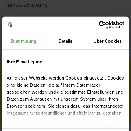
18435 Stralsund
Teilen
Zustimmung
Details
Über Cookies
Ihre Einwilligung
Wir haben dich überzeugt?
Auf dieser Webseite werden Cookies eingesetzt. Cookies
sind kleine Dateien, die auf Ihrem Datenträger
gespeichert werden und die bestimmte Einstellungen und
Daten zum Austausch mit unserem System über Ihren
Jetzt Teil des Teams werden
Browser speichern. Sie dienen dazu, das Internetangebot
insgesamt nutzerfreundlicher und effektiver zu gestalten.
Cookies, die nicht für den Betrieb der Webseite zwingend