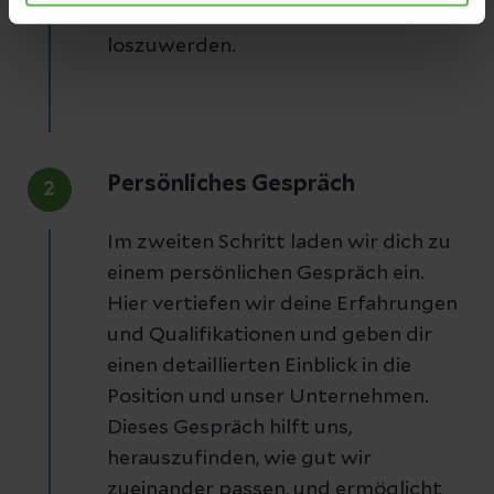
kennenzulernen und offene Fragen
loszuwerden.
Persönliches Gespräch
2
Im zweiten Schritt laden wir dich zu
einem persönlichen Gespräch ein.
Hier vertiefen wir deine Erfahrungen
und Qualifikationen und geben dir
einen detaillierten Einblick in die
Position und unser Unternehmen.
Dieses Gespräch hilft uns,
herauszufinden, wie gut wir
zueinander passen, und ermöglicht