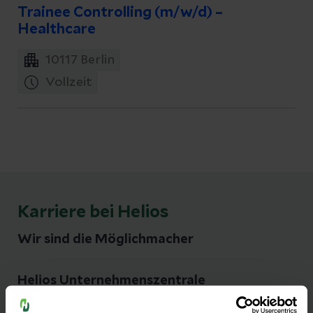
Trainee Controlling (m/w/d) –
Healthcare
10117
Berlin
Vollzeit
Karriere bei Helios
Wir sind die Möglichmacher
Helios Unternehmenszentrale
Friedrichstr. 136