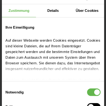
10117 Berlin
Zustimmung
Details
Über Cookies
Tel: 030 52 13 21 - 0
Fax: 030 52 13 21 - 1 99
Ihre Einwilligung
Auf dieser Webseite werden Cookies eingesetzt. Cookies
sind kleine Dateien, die auf Ihrem Datenträger
Sie haben Fragen?
gespeichert werden und die bestimmte Einstellungen und
Dann sprechen Sie uns gerne an!
Daten zum Austausch mit unserem System über Ihren
Browser speichern. Sie dienen dazu, das Internetangebot
Helios Hotline: 0800-Medizin
insgesamt nutzerfreundlicher und effektiver zu gestalten.
(Mo-Do 8-18 Uhr und Fr 8-17 Uhr, außer an
Cookies, die nicht für den Betrieb der Webseite zwingend
den gesetzlichen Feiertagen)
notwendig sind, dürfen nur mit Ihrer Einwilligung
Einwilligungsauswahl
eingesetzt werden.
Notwendig
Es steht Ihnen frei, unsere Seite mit nur den notwendigen