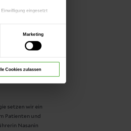
ammenarbeit mit
 Einwilligung eingesetzt
 betreuen – auch
lle Auswahl hinsichtlich der
Marketing
die Verwendung aller Cookies
gische
 Es freut mich
“, sagt Ibrahim
lle Cookies zulassen
ie setzen wir ein
 am Patienten und
ührerin Nasanin