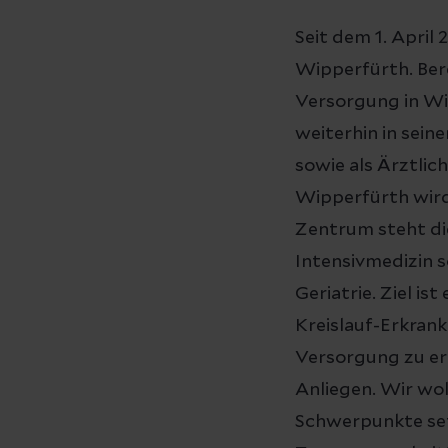
Seit dem 1. April
Wipperfürth. Bere
Versorgung in Wi
weiterhin in sein
sowie als Ärztlic
Wipperfürth wird 
Zentrum steht di
Intensivmedizin s
Geriatrie. Ziel is
Kreislauf-Erkran
Versorgung zu erm
Anliegen. Wir wo
Schwerpunkte set