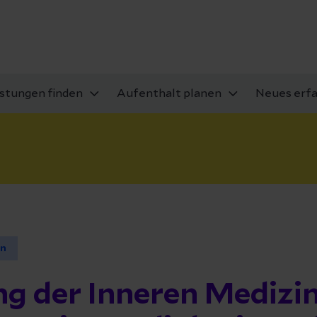
istungen finden
Aufenthalt planen
Neues erf
en
g der Inneren Medizi