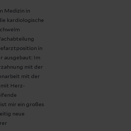
n Medizin in
die kardiologische
 Schwelm
 Fachabteilung
efarztposition in
er ausgebaut: Im
erzahnung mit der
enarbeit mit der
n mit Herz-
eifende
st mir ein großes
eitig neue
rer