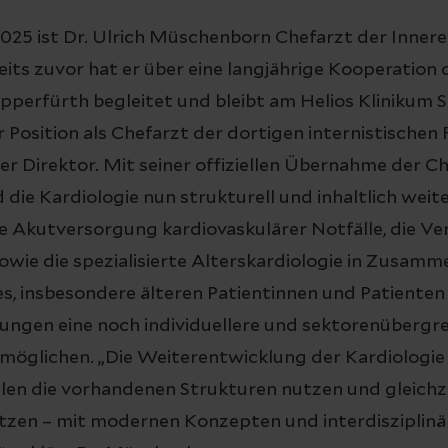
 2025 ist Dr. Ulrich Müschenborn Chefarzt der Innere
its zuvor hat er über eine langjährige Kooperation 
pperfürth begleitet und bleibt am Helios Klinikum
er Position als Chefarzt der dortigen internistischen
her Direktor. Mit seiner offiziellen Übernahme der Ch
die Kardiologie nun strukturell und inhaltlich weit
e Akutversorgung kardiovaskulärer Notfälle, die V
owie die spezialisierte Alterskardiologie in Zusamm
t es, insbesondere älteren Patientinnen und Patiente
kungen eine noch individuellere und sektorenübergr
öglichen. „Die Weiterentwicklung der Kardiologie i
llen die vorhandenen Strukturen nutzen und gleichz
zen – mit modernen Konzepten und interdisziplinä