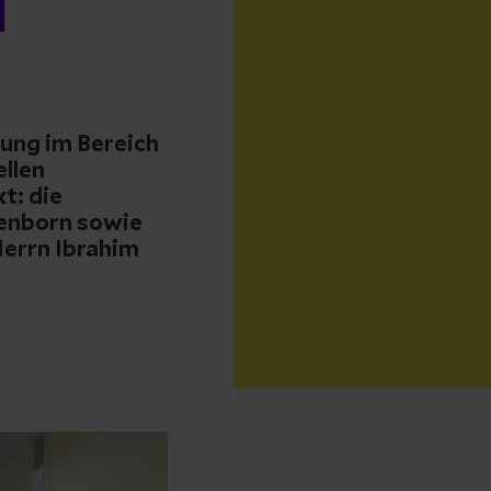
d
gung im Bereich
ellen
t: die
henborn sowie
Herrn Ibrahim