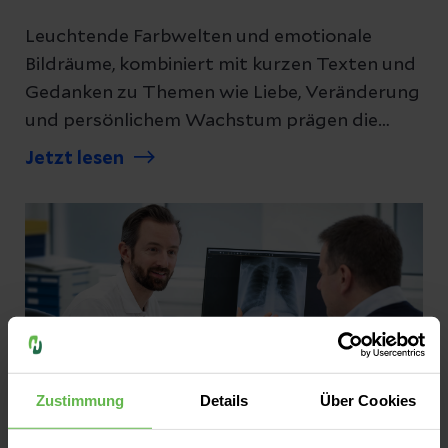
Leuchtende Farbwelten und emotionale
Bildräume, kombiniert mit kurzen Texten und
Gedanken zu Themen wie Liebe, Veränderung
und persönlichem Wachstum prägen die
Ausstellung der Sport- und
Jetzt lesen
Bewegungstherapeutin sowie Künstlerin
Nancy Räder im Klinikum Freital.
Zustimmung
Details
Über Cookies