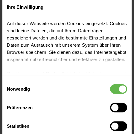
Ihre Einwilligung
Pressemitteilungen
Lungenkrebsfrüherkennung kommt
Auf dieser Webseite werden Cookies eingesetzt. Cookies
sind kleine Dateien, die auf Ihrem Datenträger
Je früher Lungenkrebs erkannt wird, desto
gespeichert werden und die bestimmte Einstellungen und
besser sind die Behandlungschancen. Starke
Daten zum Austausch mit unserem System über Ihren
und langjährige Raucherinnen und Raucher
Browser speichern. Sie dienen dazu, das Internetangebot
als Hochrisikogruppe können sich ab April
insgesamt nutzerfreundlicher und effektiver zu gestalten.
2026 in einem Screening untersuchen lassen.
Jetzt lesen
Die hochspezialisierten Helios Zentren für
Cookies, die nicht für den Betrieb der Webseite zwingend
notwendig sind, dürfen nur mit Ihrer Einwilligung
Lungenkrebs setzen auf moderne Verfahren
Einwilligungsauswahl
eingesetzt werden.
Notwendig
zur Abklärung und Therapie.
Es steht Ihnen frei, unsere Seite mit nur den notwendigen
Präferenzen
Cookies zu benutzen, eine individuelle Auswahl
hinsichtlich der nicht notwendigen Cookies zu treffen
oder durch Auswahl von „Alle Cookies akzeptieren“ in die
Statistiken
Verwendung aller Cookies einzuwilligen. Ihre