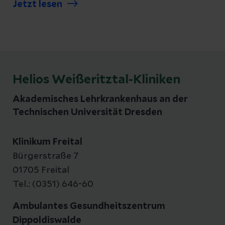
Jetzt lesen
nach Meer und mehr. Seine Werke zeigen
Bestandteile des großen Ganzen, das
Schöne um uns herum und magische
Momente im Alltag – eingefangen in
ausdrucksstarken Bildern und
Helios Weißeritztal-Kliniken
faszinierenden Perspektiven.
Akademisches Lehrkrankenhaus an der
Technischen Universität Dresden
Klinikum Freital
Bürgerstraße 7
01705 Freital
Tel.: (0351) 646-60
Ambulantes Gesundheitszentrum
Dippoldiswalde