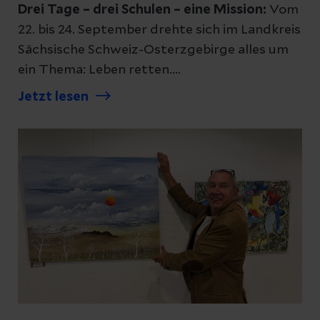
Drei Tage – drei Schulen – eine Mission:
Vom
22. bis 24. September drehte sich im Landkreis
Sächsische Schweiz-Osterzgebirge alles um
ein Thema: Leben retten.
Im Rahmen der bundesweiten „Woche der
Jetzt lesen
Wiederbelebung“ besuchte ein engagiertes
Team aus aus dem Klinikum Freital und dem
DRK Dippoldiswalde gleich drei Schulen, um
Jugendlichen das nötige Rüstzeug für den
Notfall mitzugeben.