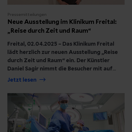
Pressemitteilungen
Neue Ausstellung im Klinikum Freital:
„Reise durch Zeit und Raum“
Freital, 02.04.2025 – Das Klinikum Freital
lädt herzlich zur neuen Ausstellung „Reise
durch Zeit und Raum“ ein. Der Künstler
Daniel Sagir nimmt die Besucher mit auf
eine inspirierende Reise voller Sehnsucht
Jetzt lesen
nach Meer und mehr. Seine Werke zeigen
Bestandteile des großen Ganzen, das
Schöne um uns herum und magische
Momente im Alltag – eingefangen in
ausdrucksstarken Bildern und
faszinierenden Perspektiven.