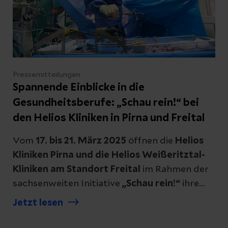
Pressemitteilungen
Spannende Einblicke in die
Gesundheitsberufe: „Schau rein!“ bei
den Helios Kliniken in Pirna und Freital
Vom
17. bis 21. März 2025
öffnen die
Helios
Kliniken Pirna und die Helios Weißeritztal-
Kliniken am Standort Freital
im Rahmen der
sachsenweiten Initiative
„Schau rein!“
ihre
Türen. Schülerinnen und Schüler haben die
Jetzt lesen
Möglichkeit, einen Blick hinter die Kulissen
eines modernen Krankenhauses zu werfen