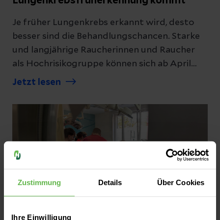
Lungenkrebsfrüherkennung kommt
Je früher Lungenkrebs erkannt wird, desto
besser sind die Behandlungschancen. Starke
und langjährige Raucherinnen und Raucher
als Hochrisikogruppe können sich ab April
2026 in einem Screening untersuchen lassen.
Jetzt lesen
Die hochspezialisierten Helios Zentren für
Lungenkrebs setzen auf moderne Verfahren
zur Abklärung und Therapie.
Zustimmung
Details
Über Cookies
Ihre Einwilligung