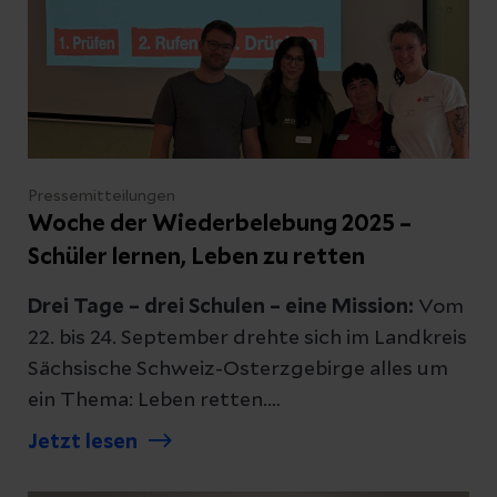
Pressemitteilungen
Woche der Wiederbelebung 2025 –
Schüler lernen, Leben zu retten
Drei Tage – drei Schulen – eine Mission:
Vom
22. bis 24. September drehte sich im Landkreis
Sächsische Schweiz-Osterzgebirge alles um
ein Thema: Leben retten.
Im Rahmen der bundesweiten „Woche der
Jetzt lesen
Wiederbelebung“ besuchte ein engagiertes
Team aus aus dem Klinikum Freital und dem