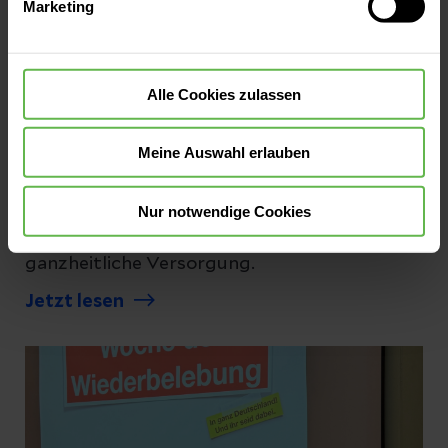
Marketing
widerrufen.
Alle Cookies zulassen
Pressemitteilungen
Früherkennung und ganzheitliche
Meine Auswahl erlauben
Versorgung bei Darmkrebs
März ist Darmkrebsmonat – Kliniken Freital
Nur notwendige Cookies
und Pirna setzen auf Früherkennung und
ganzheitliche Versorgung.
Jetzt lesen