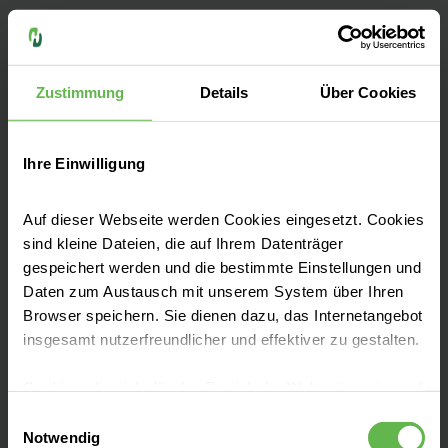
Fax: +49 581 83-1004
E-Mail senden
Zustimmung
Details
Über Cookies
Ihre Einwilligung
Erfahrene Teams, moderne Medizintechnik,
höchste pflegerische Standards: Unser
Auf dieser Webseite werden Cookies eingesetzt. Cookies
sind kleine Dateien, die auf Ihrem Datenträger
Klinikum bietet optimale Bedingungen für
gespeichert werden und die bestimmte Einstellungen und
eine professionelle medizinische Betreuung.
Daten zum Austausch mit unserem System über Ihren
Browser speichern. Sie dienen dazu, das Internetangebot
insgesamt nutzerfreundlicher und effektiver zu gestalten.
Cookies, die nicht für den Betrieb der Webseite zwingend
notwendig sind, dürfen nur mit Ihrer Einwilligung
Unsere Fachbereiche
Einwilligungsauswahl
eingesetzt werden.
Notwendig