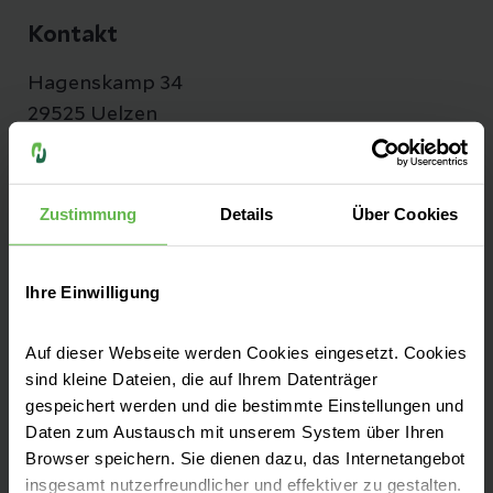
Kontakt
Hagenskamp 34
29525 Uelzen
Anfahrt auf Google Maps
Tel:
+49 581 83-0
Zustimmung
Details
Über Cookies
Fax: +49 581 83-1004
Ihre Einwilligung
E-Mail senden
Auf dieser Webseite werden Cookies eingesetzt. Cookies
sind kleine Dateien, die auf Ihrem Datenträger
gespeichert werden und die bestimmte Einstellungen und
Erfahrene Teams, moderne Medizintechnik,
Daten zum Austausch mit unserem System über Ihren
Browser speichern. Sie dienen dazu, das Internetangebot
höchste pflegerische Standards: Unser
insgesamt nutzerfreundlicher und effektiver zu gestalten.