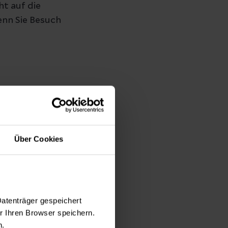
ht auf die
nn Sie Besuch
Ihrem behandelnden
Stationsstützpunkt.
lante
Über Cookies
ienten mit
ng und Therapie
Datenträger gespeichert
 Ihren Browser speichern.
n.