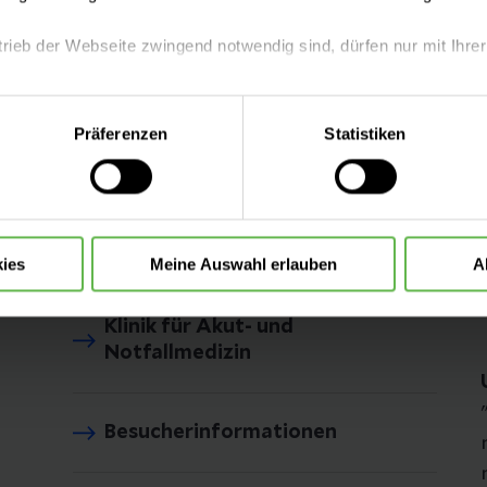
trieb der Webseite zwingend notwendig sind, dürfen nur mit Ihrer
eite mit nur den notwendigen Cookies zu benutzen, eine individue
Präferenzen
Statistiken
 treffen oder durch Auswahl von „Alle Cookies akzeptieren“ in 
alsund
ntscheidung können Sie jederzeit ändern oder widerrufen.
Informationen von A bis Z
ies
Meine Auswahl erlauben
A
Klinik für Akut- und
Notfallmedizin
Besucherinformationen