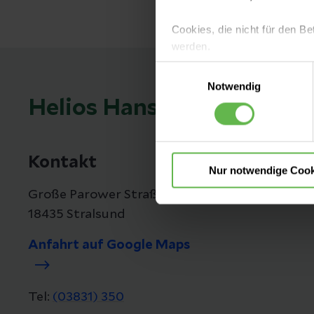
Cookies, die nicht für den Be
werden.
Einwilligungsauswahl
Es steht Ihnen frei, unsere S
Notwendig
nicht notwendigen Cookies zu
Helios Hanseklinikum Str
einzuwilligen. Ihre Auswahle
Kontakt
Nur notwendige Cook
Große Parower Straße 47-53
18435 Stralsund
Anfahrt auf Google Maps
Tel:
(03831) 350