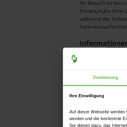
Ihr Besuch ist bei 
Privatsphäre Ihrer
während der Ruheze
Patientenaufentha
Informatione
Als stationärer Pat
Arzt. Bitte melden 
Bei der Aufnahme i
Zustimmung
Untersuchungen und
Ihre Einwilligung
Notfallpatienten w
lebensbedrohliche
Auf dieser Webseite werden C
auf die Intensivstat
werden und die bestimmte E
Sie dienen dazu, das Interne