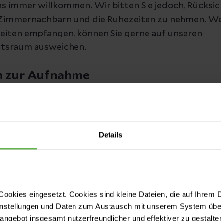
uns immer willkommen. Wir bitten Sie jedoch, Rücksic
 Zimmernachbarn und die Ruhezeiten zu nehmen. We
iten empfangen, können Sie gerne auf unseren
ltsraum ausweichen.
n zur Aufnahme
ient erhalten Sie in der Regel eine Einweisung von 
Sie sich bei Ihrer Ankunft beim Pflegepersonal am 
nformiert unser Team Sie über den Tagesablauf, gep
Details
 mögliche Eingriffe.
erden zunächst im Notfallzentrum untersucht. Pat
n Erkrankungen werden zur besonderen Überwachu
ookies eingesetzt. Cookies sind kleine Dateien, die auf Ihrem 
ion verlegt.
instellungen und Daten zum Austausch mit unserem System über
tangebot insgesamt nutzerfreundlicher und effektiver zu gestalte