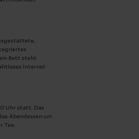
tattfindenden
usgestattete,
tegriertes
am Bett steht
ahtloses Internet
00 Uhr statt. Das
 das Abendessen um
r Tee.