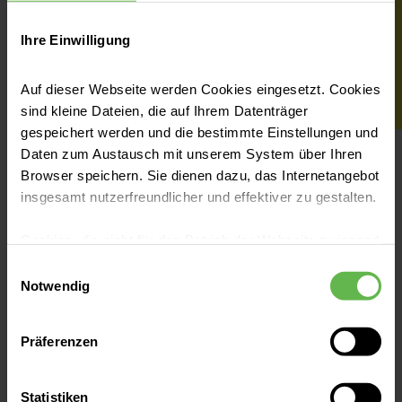
Ihre Einwilligung
Auf dieser Webseite werden Cookies eingesetzt. Cookies
sind kleine Dateien, die auf Ihrem Datenträger
gespeichert werden und die bestimmte Einstellungen und
Daten zum Austausch mit unserem System über Ihren
Browser speichern. Sie dienen dazu, das Internetangebot
insgesamt nutzerfreundlicher und effektiver zu gestalten.
Cookies, die nicht für den Betrieb der Webseite zwingend
notwendig sind, dürfen nur mit Ihrer Einwilligung
Einwilligungsauswahl
eingesetzt werden.
Notwendig
Es steht Ihnen frei, unsere Seite mit nur den notwendigen
Helios Klinik Schleswig
Präferenzen
Cookies zu benutzen, eine individuelle Auswahl
hinsichtlich der nicht notwendigen Cookies zu treffen
St. Jürgener Straße 1-3
oder durch Auswahl von „Alle Cookies akzeptieren“ in die
Statistiken
24837 Schleswig