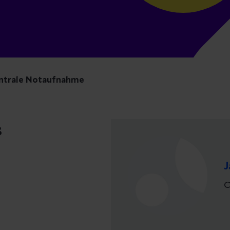
ntrale Notaufnahme
s
J
C