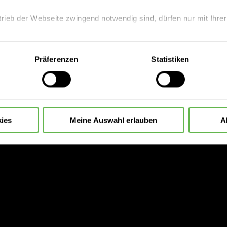
trieb der Webseite zwingend notwendig sind, dürfen nur mit Ihrer
arzt Sascha Lange
eite mit nur den notwendigen Cookies zu benutzen, eine individue
Präferenzen
Statistiken
 treffen oder durch Auswahl von „Alle Cookies akzeptieren“ in 
ntscheidung können Sie jederzeit ändern oder widerrufen.
ies
Meine Auswahl erlauben
A