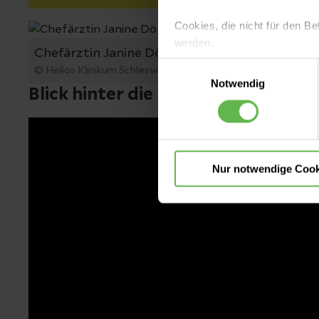
Cookies, die nicht für den Be
werden.
Chefärztin Janine Döpker und leitender Ober
Einwilligungsauswahl
© Helios Klinikum Schleswig
Es steht Ihnen frei, unsere S
Notwendig
Blick hinter die Kulissen
nicht notwendigen Cookies zu
einzuwilligen. Ihre Auswahle
Nur notwendige Cook