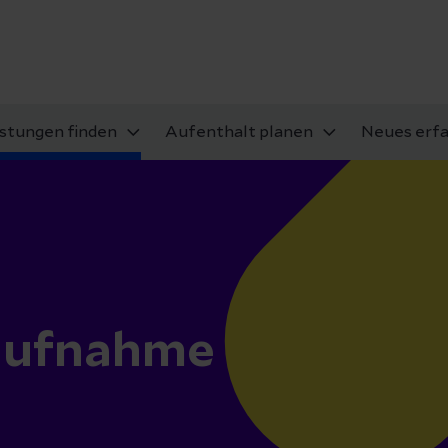
istungen finden
Aufenthalt planen
Neues erf
laufnahme