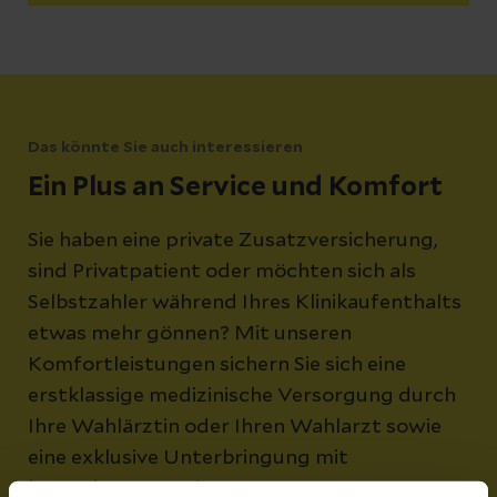
Das könnte Sie auch interessieren
Ein Plus an Service und Komfort
Sie haben eine private Zusatzversicherung,
sind Privatpatient oder möchten sich als
Selbstzahler während Ihres Klinikaufenthalts
etwas mehr gönnen? Mit unseren
Komfortleistungen sichern Sie sich eine
erstklassige medizinische Versorgung durch
Ihre Wahlärztin oder Ihren Wahlarzt sowie
eine exklusive Unterbringung mit
besonderem Service.