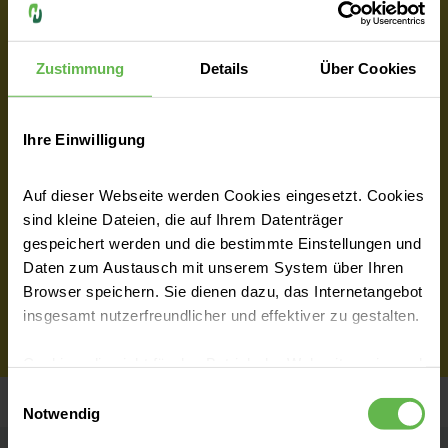
Zustimmung
Details
Über Cookies
Komfortbereich
Ihre Einwilligung
Arztwahl
Auf dieser Webseite werden Cookies eingesetzt. Cookies
sind kleine Dateien, die auf Ihrem Datenträger
gespeichert werden und die bestimmte Einstellungen und
Daten zum Austausch mit unserem System über Ihren
Zimmerwahl
Browser speichern. Sie dienen dazu, das Internetangebot
insgesamt nutzerfreundlicher und effektiver zu gestalten.
Cookies, die nicht für den Betrieb der Webseite zwingend
notwendig sind, dürfen nur mit Ihrer Einwilligung
Einwilligungsauswahl
eingesetzt werden.
Notwendig