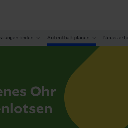
istungen finden
Aufenthalt planen
Neues erf
fenes Ohr
enlotsen