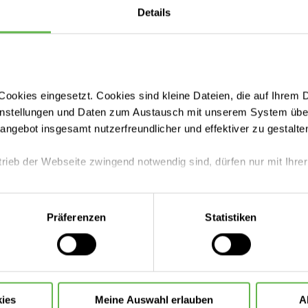
Details
otsen
ookies eingesetzt. Cookies sind kleine Dateien, die auf Ihrem 
instellungen und Daten zum Austausch mit unserem System über
tangebot insgesamt nutzerfreundlicher und effektiver zu gestalte
trieb der Webseite zwingend notwendig sind, dürfen nur mit Ihrer
g
eite mit nur den notwendigen Cookies zu benutzen, eine individue
Präferenzen
Statistiken
 treffen oder durch Auswahl von „Alle Cookies akzeptieren“ in 
Leistungen finden
ntscheidung können Sie jederzeit ändern oder widerrufen.
Besucherinformationen
ies
Meine Auswahl erlauben
A