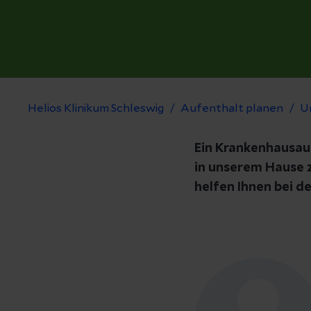
Helios Klinikum Schleswig
Aufenthalt planen
U
Ein Krankenhausauf
in unserem Hause z
helfen Ihnen bei 