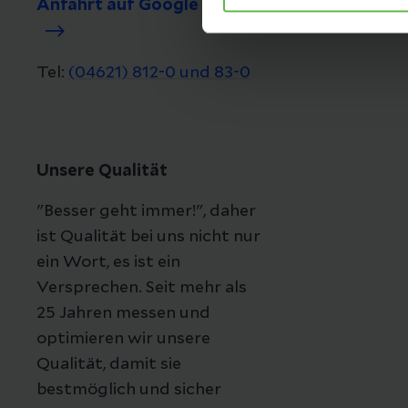
Anfahrt auf Google Maps
Tel:
(04621) 812-0 und 83-0
Unsere Qualität
"Besser geht immer!", daher
ist Qualität bei uns nicht nur
ein Wort, es ist ein
Versprechen. Seit mehr als
25 Jahren messen und
optimieren wir unsere
Qualität, damit sie
bestmöglich und sicher