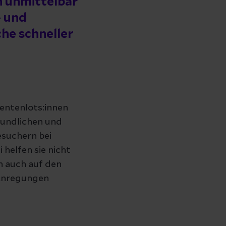
h unmittelbar
- und
he schneller
ientenlots:innen
eundlichen und
esuchern bei
helfen sie nicht
n auch auf den
 Anregungen