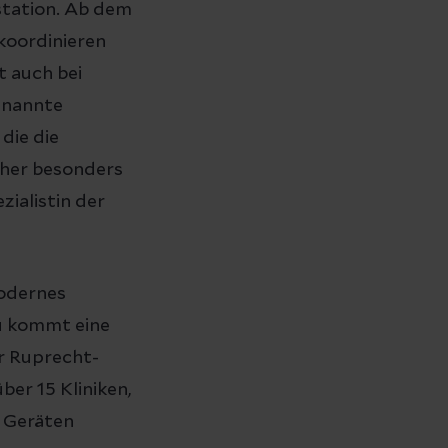
nstation. Ab dem
koordinieren
t auch bei
genannte
die die
aher besonders
zialistin der
modernes
u kommt eine
er Ruprecht-
ber 15 Kliniken,
n Geräten