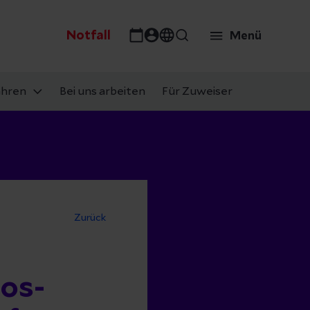
Notfall
Menü
ahren
Bei uns arbeiten
Für Zuweiser
Zurück
ios-