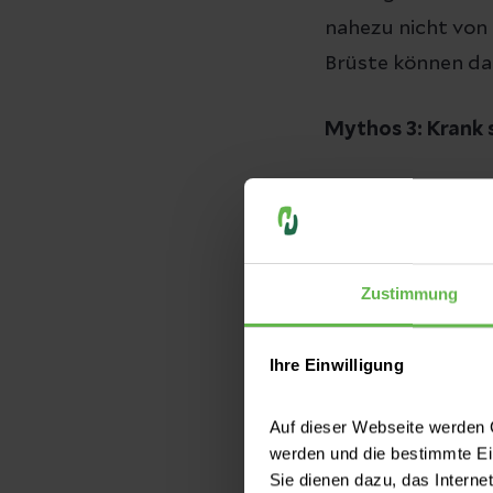
nahezu nicht von 
Brüste können da
Mythos 3: Krank s
So lange der körpe
Immunsystem der 
und gibt über die
Zustimmung
daran erkranken, 
Ihre Einwilligung
Mythos 4: Keine 
Auf dieser Webseite werden C
Auch das stimmt s
werden und die bestimmte E
Bedarf problemlo
Sie dienen dazu, das Interne