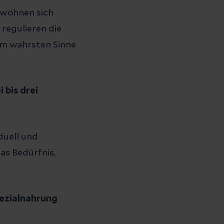
ewöhnen sich
 regulieren die
 im wahrsten Sinne
 bis drei
iduell und
s Bedürfnis,
pezialnahrung