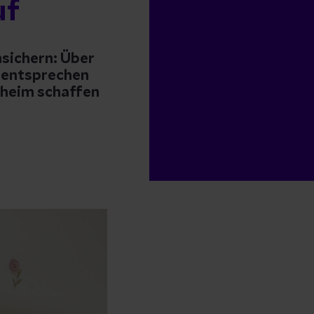
uf
nsichern: Über
n entsprechen
zheim schaffen