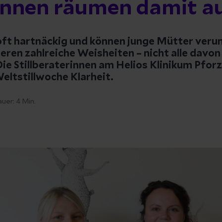
innen räumen damit a
 oft hartnäckig und können junge Mütter veru
sieren zahlreiche Weisheiten – nicht alle davo
ie Stillberaterinnen am Helios Klinikum Pfor
Weltstillwoche Klarheit.
auer:
4
Min.