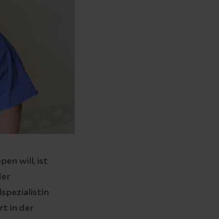
en will, ist
der
spezialistin
t in der