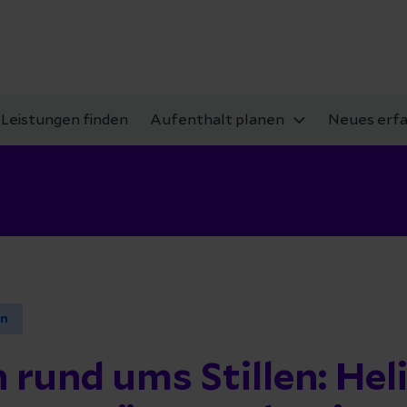
Leistungen finden
Aufenthalt planen
Neues erf
en
rund ums Stillen: Hel