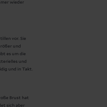
immer wieder
llen vor. Sie
größer und
bt es um die
terielles und
dig und in Takt.
roße Brust hat
et sich aber