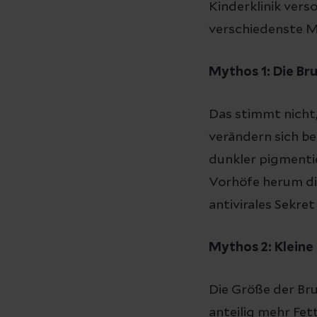
Kinderklinik ver
verschiedenste My
Mythos 1: Die Br
Das stimmt nicht, 
verändern sich b
dunkler pigmenti
Vorhöfe herum di
antivirales Sekre
Mythos 2: Kleine
Die Größe der Br
anteilig mehr Fet