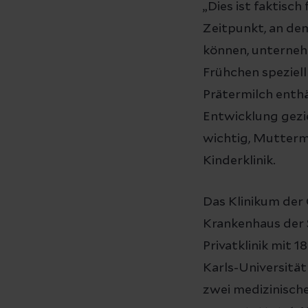
„Dies ist faktisc
Zeitpunkt, an de
können, unternehm
Frühchen speziell
Prätermilch enthä
Entwicklung gezi
wichtig, Muttermi
Kinderklinik.
Das Klinikum der
Krankenhaus der
Privatklinik mit 
Karls-Universität
zwei medizinisch