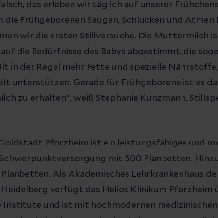
h falsch, das erleben wir täglich auf unserer Frühche
m die Frühgeborenen Saugen, Schlucken und Atmen 
en wir die ersten Stillversuche. Die Muttermilch is
 auf die Bedürfnisse des Babys abgestimmt, die so
lt in der Regel mehr Fette und spezielle Nährstoffe, 
elt unterstützen. Gerade für Frühgeborene ist es d
lch zu erhalten“, weiß Stephanie Kunzmann, Stillspe
 Goldstadt Pforzheim ist ein leistungsfähiges und 
 Schwerpunktversorgung mit 500 Planbetten. Hinz
18 Planbetten. Als Akademisches Lehrkrankenhaus d
 Heidelberg verfügt das Helios Klinikum Pforzheim ü
e Institute und ist mit hochmodernen medizinische