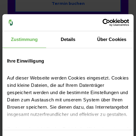
Termin buchen
Zustimmung
Details
Über Cookies
Ihre Einwilligung
Helios Klinikum Pforzheim
Auf dieser Webseite werden Cookies eingesetzt. Cookies
sind kleine Dateien, die auf Ihrem Datenträger
Kontakt
gespeichert werden und die bestimmte Einstellungen und
Kanzlerstraße 2-6
Daten zum Austausch mit unserem System über Ihren
Browser speichern. Sie dienen dazu, das Internetangebot
75175 Pforzheim
insgesamt nutzerfreundlicher und effektiver zu gestalten.
Anfahrt auf Google Maps
Cookies, die nicht für den Betrieb der Webseite zwingend
Tel:
07231 969-0
notwendig sind, dürfen nur mit Ihrer Einwilligung