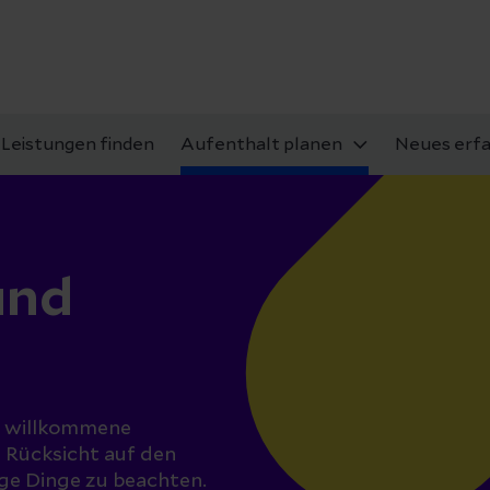
Leistungen finden
Aufenthalt planen
Neues erf
und
ne willkommene
s Rücksicht auf den
ge Dinge zu beachten.