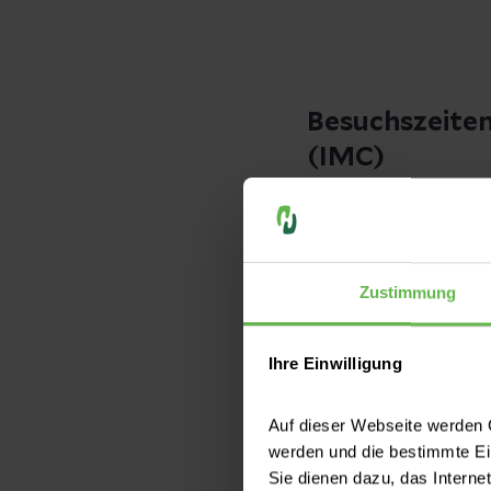
Besuchszeiten
(IMC)
Auf der
Intensivst
18:00 Uhr. Kinder u
betreten.
Zustimmung
Auf der
Intermedia
und 16:00 bis 18:00
Ihre Einwilligung
zuständigen Pflege
Auf dieser Webseite werden C
werden und die bestimmte E
Sie dienen dazu, das Interne