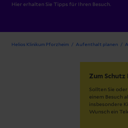
Hier erhalten Sie Tipps für Ihren Besuch.
Helios Klinikum Pforzheim
Aufenthalt planen
A
Zum Schutz I
Sollten Sie oder
einem Besuch ab
insbesondere Ki
Wunsch ein Tele