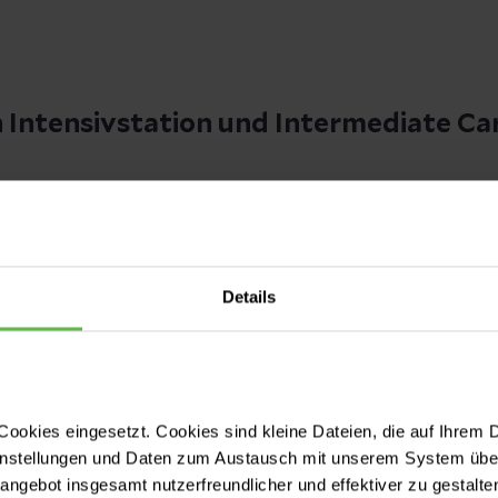
 Intensivstation und Intermediate Ca
ation
gilt die tägliche Besuchszeit von 11:00 bis 13:0
nter 14 Jahren dürfen die Intensivstation zum eigen
Details
te Care Station
gilt die tägliche Besuchszeit von 1
 Uhr. Bitte sprechen Sie vor Betreten der IMC durch
kraft.
ookies eingesetzt. Cookies sind kleine Dateien, die auf Ihrem 
instellungen und Daten zum Austausch mit unserem System über
tangebot insgesamt nutzerfreundlicher und effektiver zu gestalte