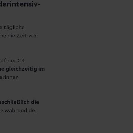
erintensiv-
e tägliche
ne die Zeit von
auf der C3
e gleichzeitig im
erinnen
sschließlich die
use während der