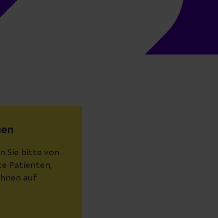
nen
n Sie bitte von
e Patienten,
Ihnen auf