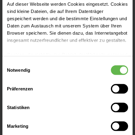
Auf dieser Webseite werden Cookies eingesetzt. Cookies
Unser Ziel:
die bestmögliche Versorgung
sind kleine Dateien, die auf Ihrem Datenträger
herzkranker Patient:innen und Etablierung
gespeichert werden und die bestimmte Einstellungen und
innovativer, schonender
Daten zum Austausch mit unserem System über Ihren
Behandlungsmöglichkeiten.
Browser speichern. Sie dienen dazu, das Internetangebot
insgesamt nutzerfreundlicher und effektiver zu gestalten.
Cookies, die nicht für den Betrieb der Webseite zwingend
notwendig sind, dürfen nur mit Ihrer Einwilligung
Einwilligungsauswahl
eingesetzt werden.
Notwendig
Leistungen finden
Es steht Ihnen frei, unsere Seite mit nur den notwendigen
Präferenzen
Cookies zu benutzen, eine individuelle Auswahl
Kontakt & Anfahrt
hinsichtlich der nicht notwendigen Cookies zu treffen
oder durch Auswahl von „Alle Cookies akzeptieren“ in die
Statistiken
Verwendung aller Cookies einzuwilligen. Ihre
Notaufnahme
Auswahlentscheidung können Sie jederzeit ändern oder
Marketing
widerrufen.