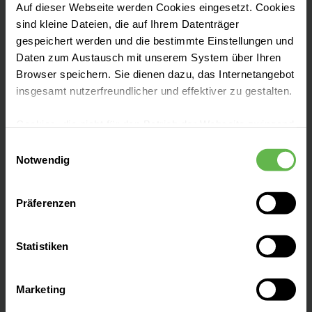
Auf dieser Webseite werden Cookies eingesetzt. Cookies
Unser Ziel:
die bestmögliche Versorgung
sind kleine Dateien, die auf Ihrem Datenträger
herzkranker Patient:innen und Etablierung
gespeichert werden und die bestimmte Einstellungen und
innovativer, schonender
Daten zum Austausch mit unserem System über Ihren
Behandlungsmöglichkeiten.
Browser speichern. Sie dienen dazu, das Internetangebot
insgesamt nutzerfreundlicher und effektiver zu gestalten.
Cookies, die nicht für den Betrieb der Webseite zwingend
notwendig sind, dürfen nur mit Ihrer Einwilligung
Einwilligungsauswahl
eingesetzt werden.
Notwendig
Leistungen finden
Es steht Ihnen frei, unsere Seite mit nur den notwendigen
Präferenzen
Cookies zu benutzen, eine individuelle Auswahl
Kontakt & Anfahrt
hinsichtlich der nicht notwendigen Cookies zu treffen
oder durch Auswahl von „Alle Cookies akzeptieren“ in die
Statistiken
Verwendung aller Cookies einzuwilligen. Ihre
Notaufnahme
Auswahlentscheidung können Sie jederzeit ändern oder
Marketing
widerrufen.