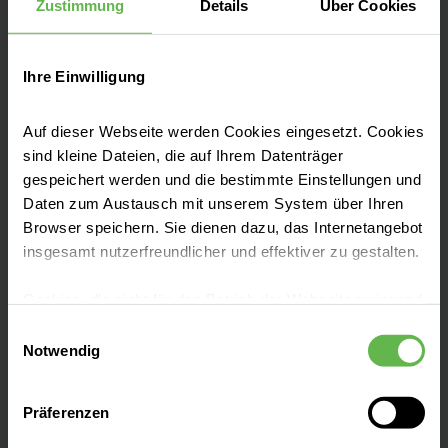
Zustimmung
Details
Über Cookies
Ihre Einwilligung
Unter der Leitung international erfahrener
Ärzt:innen und namhafter
Auf dieser Webseite werden Cookies eingesetzt. Cookies
sind kleine Dateien, die auf Ihrem Datenträger
Wissenschaftler:innen arbeitet am
gespeichert werden und die bestimmte Einstellungen und
Herzzentrum Leipzig ein Team von mehr als
Daten zum Austausch mit unserem System über Ihren
1.400 Mitarbeiter:innen.
Browser speichern. Sie dienen dazu, das Internetangebot
insgesamt nutzerfreundlicher und effektiver zu gestalten.
Unser Ziel:
die bestmögliche Versorgung
herzkranker Patient:innen und Etablierung
Cookies, die nicht für den Betrieb der Webseite zwingend
innovativer, schonender
notwendig sind, dürfen nur mit Ihrer Einwilligung
Einwilligungsauswahl
Behandlungsmöglichkeiten.
eingesetzt werden.
Notwendig
Es steht Ihnen frei, unsere Seite mit nur den notwendigen
Präferenzen
Cookies zu benutzen, eine individuelle Auswahl
hinsichtlich der nicht notwendigen Cookies zu treffen