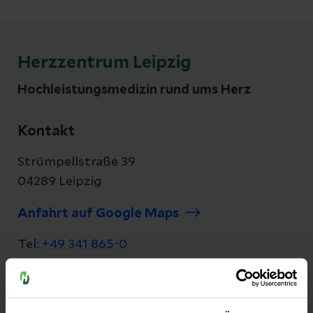
Herzzentrum Leipzig
Hochleistungsmedizin rund ums Herz
Kontakt
Strümpellstraße 39
04289 Leipzig
Anfahrt auf Google Maps
Tel:
+49 341 865-0
Fax: +49 341 865-1405
E-Mail senden