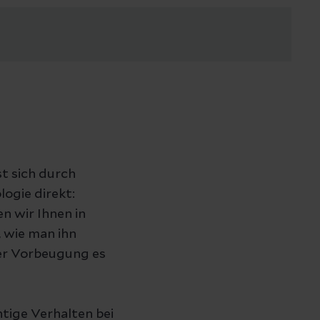
t sich durch
ogie direkt:
n wir Ihnen in
, wie man ihn
er Vorbeugung es
tige Verhalten bei