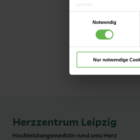
werden.
Herunterl
Einwilligungsauswahl
Es steht Ihnen frei, unsere S
Notwendig
nicht notwendigen Cookies zu
einzuwilligen. Ihre Auswahle
Zum Anmeldef
Nur notwendige Cook
Herzzentrum Leipzig
Hochleistungsmedizin rund ums Herz