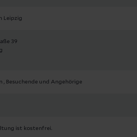
 Leipzig
raße 39
g
n , Besuchende und Angehörige
tung ist kostenfrei.