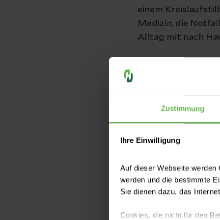
einem Kreislaufstill
Medizin, die Notfa
Alltag mit nach Ha
Wir freuen uns auf
Prof. Dr. Holger T
Zustimmung
Ihre Einwilligung
Infomaterial z
Auf dieser Webseite werden C
werden und die bestimmte E
HEL-LE-Her
Sie dienen dazu, das Interne
PDF
|
1MB
Cookies, die nicht für den Be