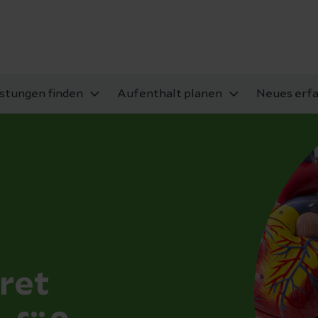
istungen finden
Aufenthalt planen
Neues erf
ret