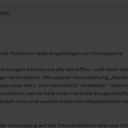
0:00
und Patienten, liebe Angehörige und Interessierte,
rankungen können uns alle betreffen – und doch läss
 viel erreichen. Mit unserer Veranstaltung „Kardiol
esundes Herz. Den Herzinfarkt vermeiden.“ möchte
 erklären, was im Falle eines Herzinfarkts geschieht
handelt wird und welche modernen Möglichkeiten d
ie Versorgung auf der Intensivstation oder das rich