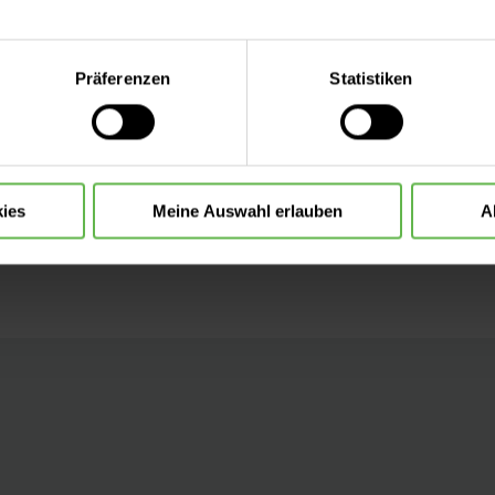
aden
eite mit nur den notwendigen Cookies zu benutzen, eine individue
Präferenzen
Statistiken
 treffen oder durch Auswahl von „Alle Cookies akzeptieren“ in 
ntscheidung können Sie jederzeit ändern oder widerrufen.
ormular
ies
Meine Auswahl erlauben
A