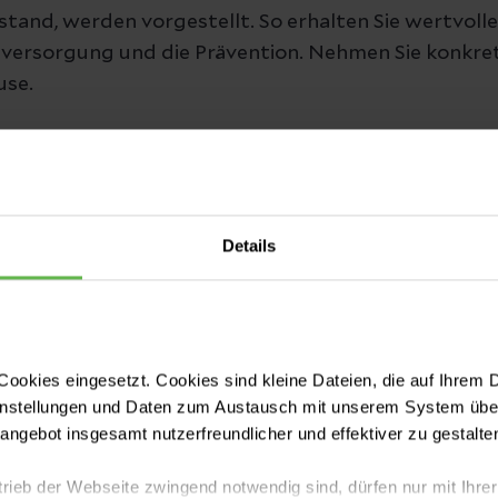
stand, werden vorgestellt. So erhalten Sie wertvolle 
llversorgung und die Prävention. Nehmen Sie konkret
use.
 Ihr Kommen.
hiele und das Team der Kardiologie
Details
um Herunterladen
ookies eingesetzt. Cookies sind kleine Dateien, die auf Ihrem 
instellungen und Daten zum Austausch mit unserem System über
zzentrum-einladung-DINlang-2025.in
tangebot insgesamt nutzerfreundlicher und effektiver zu gestalte
trieb der Webseite zwingend notwendig sind, dürfen nur mit Ihrer