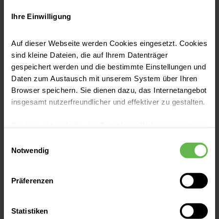
Ihre Einwilligung
Auf dieser Webseite werden Cookies eingesetzt. Cookies
sind kleine Dateien, die auf Ihrem Datenträger
gespeichert werden und die bestimmte Einstellungen und
Daten zum Austausch mit unserem System über Ihren
Browser speichern. Sie dienen dazu, das Internetangebot
insgesamt nutzerfreundlicher und effektiver zu gestalten.
Cookies, die nicht für den Betrieb der Webseite zwingend
notwendig sind, dürfen nur mit Ihrer Einwilligung
Einwilligungsauswahl
Pressemitteilungen
eingesetzt werden.
Notwendig
Kein Durst vor der OP
Es steht Ihnen frei, unsere Seite mit nur den notwendigen
Trinken ohne Einschränkung: Helios Klinikum
Präferenzen
Cookies zu benutzen, eine individuelle Auswahl
Hildesheim stärkt die Patientensicherheit
hinsichtlich der nicht notwendigen Cookies zu treffen
Jetzt lesen
oder durch Auswahl von „Alle Cookies akzeptieren“ in die
Statistiken