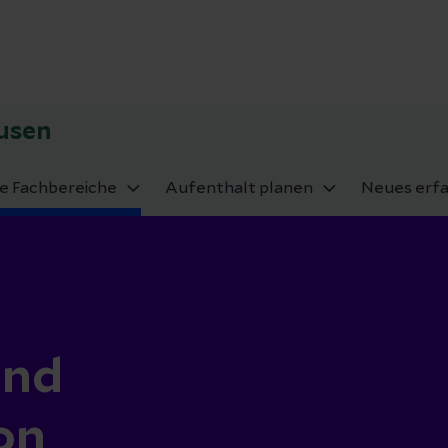
ausen
e Fachbereiche
Aufenthalt planen
Neues erf
und
on