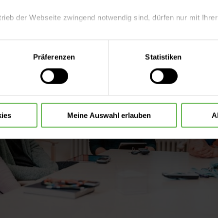
trieb der Webseite zwingend notwendig sind, dürfen nur mit Ihrer
eite mit nur den notwendigen Cookies zu benutzen, eine individue
Präferenzen
Statistiken
 treffen oder durch Auswahl von „Alle Cookies akzeptieren“ in 
ntscheidung können Sie jederzeit ändern oder widerrufen.
ies
Meine Auswahl erlauben
A