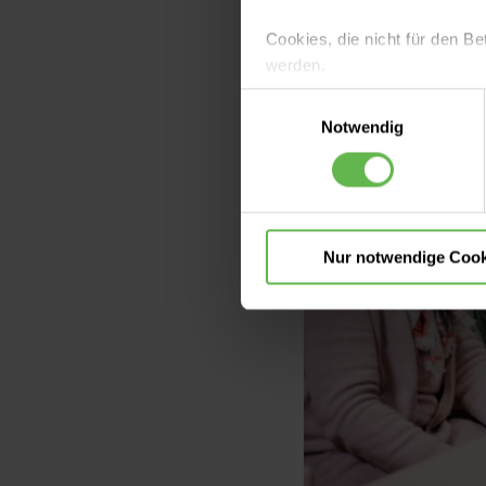
Cookies, die nicht für den Be
werden.
Einwilligungsauswahl
Es steht Ihnen frei, unsere S
Notwendig
nicht notwendigen Cookies zu
einzuwilligen. Ihre Auswahle
Nur notwendige Cook