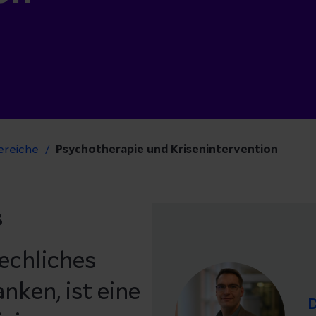
ereiche
Psychotherapie und Krisenintervention
s
echliches
nken, ist eine
D