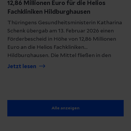
12,86 Millionen Euro für die Helios
Fachkliniken Hildburghausen
Thüringens Gesundheitsministerin Katharina
Schenk übergab am 13. Februar 2026 einen
Förderbescheid in Höhe von 12,86 Millionen
Euro an die Helios Fachkliniken
Hildburghausen. Die Mittel fließen in den
Ersatzneubau des Tagesklinikzentrums und
Jetzt lesen
stammen aus dem
Krankenhausinvestitionsprogramm des
Freistaats Thüringen. Im Rahmen dieses
Programms fördert das Thüringer
Gesundheitsministerium laufende
Alle anzeigen
Baumaßnahmen und Ersatzbaumaßnahmen
in Thüringer Kliniken.