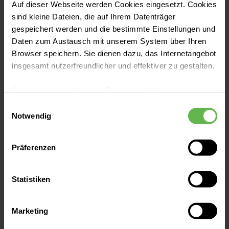
Auf dieser Webseite werden Cookies eingesetzt. Cookies
Fachkrankenhauses für Psychiatrie und
sind kleine Dateien, die auf Ihrem Datenträger
Jetzt lesen
Neurologie eine historische Ausstellung in
gespeichert werden und die bestimmte Einstellungen und
Daten zum Austausch mit unserem System über Ihren
der Georgenhalle. Über 150 Besucher
Browser speichern. Sie dienen dazu, das Internetangebot
erlebten eine emotionale Zeitreise durch die
insgesamt nutzerfreundlicher und effektiver zu gestalten.
Geschichte der Psychiatrie.
Cookies, die nicht für den Betrieb der Webseite zwingend
notwendig sind, dürfen nur mit Ihrer Einwilligung
Einwilligungsauswahl
eingesetzt werden.
Notwendig
Es steht Ihnen frei, unsere Seite mit nur den notwendigen
Präferenzen
Cookies zu benutzen, eine individuelle Auswahl
hinsichtlich der nicht notwendigen Cookies zu treffen
oder durch Auswahl von „Alle Cookies akzeptieren“ in die
Statistiken
Verwendung aller Cookies einzuwilligen. Ihre
Auswahlentscheidung können Sie jederzeit ändern oder
Marketing
widerrufen.
22.04.2026 | Helios Fachkliniken Hildburghausen