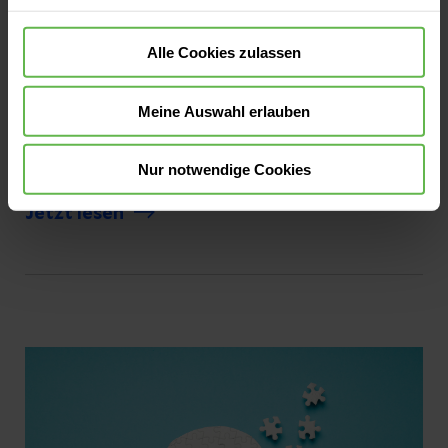
Rückblick: „Parkinson im Fokus“ –
großes Interesse und viele Gespräche
Alle Cookies zulassen
Am 20. April fand in der Georgenhalle der Helios
Fachkliniken Hildburghausen die
Meine Auswahl erlauben
Informationsveranstaltung „Parkinson im Fokus:
Diagnostik, Therapie und Komplexbehandlung“
Nur notwendige Cookies
statt. 110 Besucherinnen und Besucher nutzten
Jetzt lesen
die Gelegenheit, sich umfassend zu informieren
und mit unseren Fachkräften ins Gespräch zu
kommen.