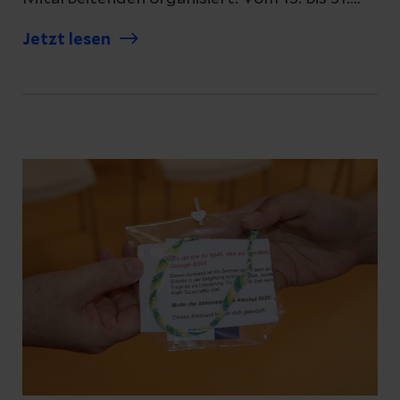
Juli 2026 wurden bis zu 21 Kinder im
Jetzt lesen
schulpflichtigen Alter bis 12 Jahre pro Woche
betreut – mit einem abwechslungsreichen
Programm aus Ausflügen, Sport, Spiel, Kultur
und jeder Menge Spaß.