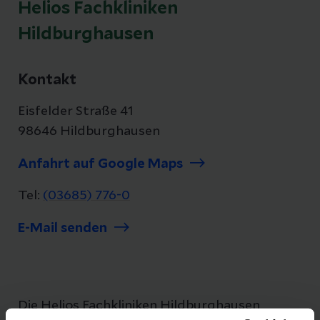
Helios Fachkliniken
Hildburghausen
Kontakt
Eisfelder Straße 41
98646 Hildburghausen
Anfahrt auf Google Maps
Tel:
(03685) 776-0
E-Mail senden
Die Helios Fachkliniken Hildburghausen