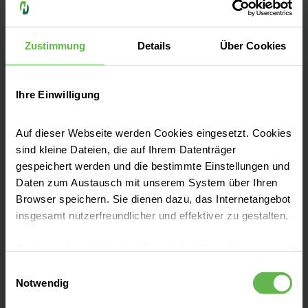
widmen sich der Behandlung von
neurologischen und psychiatrischen
Krankheitsbildern.
Zustimmung
Details
Über Cookies
Ihre Einwilligung
Auf dieser Webseite werden Cookies eingesetzt. Cookies
Unsere Fachbereiche
sind kleine Dateien, die auf Ihrem Datenträger
gespeichert werden und die bestimmte Einstellungen und
Daten zum Austausch mit unserem System über Ihren
Ihre Ansprechpartner
Browser speichern. Sie dienen dazu, das Internetangebot
insgesamt nutzerfreundlicher und effektiver zu gestalten.
Aufnahme & Besucher
Cookies, die nicht für den Betrieb der Webseite zwingend
notwendig sind, dürfen nur mit Ihrer Einwilligung
Einwilligungsauswahl
eingesetzt werden.
Notwendig
Kontakt & Anfahrt