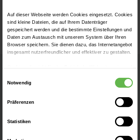
Rezeption, auf Station oder in den
Auf dieser Webseite werden Cookies eingesetzt. Cookies
Funktionsbereichen.
sind kleine Dateien, die auf Ihrem Datenträger
gespeichert werden und die bestimmte Einstellungen und
Daten zum Austausch mit unserem System über Ihren
Browser speichern. Sie dienen dazu, das Internetangebot
insgesamt nutzerfreundlicher und effektiver zu gestalten.
Cookies, die nicht für den Betrieb der Webseite zwingend
Helios Klinik Herzberg/Osterode
notwendig sind, dürfen nur mit Ihrer Einwilligung
Einwilligungsauswahl
eingesetzt werden.
Notwendig
Akademisches Lehrkrankenhaus der Georg-
August-Universität Göttingen
Es steht Ihnen frei, unsere Seite mit nur den notwendigen
Präferenzen
Cookies zu benutzen, eine individuelle Auswahl
Kontakt
hinsichtlich der nicht notwendigen Cookies zu treffen
oder durch Auswahl von „Alle Cookies akzeptieren“ in die
Statistiken
Dr.-Frössel-Allee 1
Verwendung aller Cookies einzuwilligen. Ihre
37412 Herzberg am Harz
Auswahlentscheidung können Sie jederzeit ändern oder