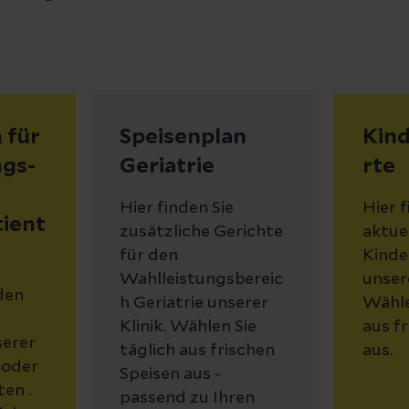
 für
Speisenplan
Kin
ngs-
Geriatrie
rte
Hier finden Sie
Hier f
ient
zusätzliche Gerichte
aktue
für den
Kinde
Wahlleistungsbereic
unsere
 den
h Geriatrie unserer
Wähle
Klinik. Wählen Sie
aus f
serer
täglich aus frischen
aus.
 oder
Speisen aus -
en .
passend zu Ihren