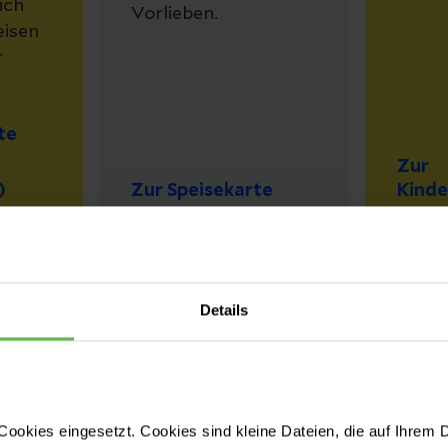
ich
Vorlieben.
eisen
r
.
te
Zur
)
Zur Speisekarte
Kinde
Geriatrie
e
Details
ookies eingesetzt. Cookies sind kleine Dateien, die auf Ihrem 