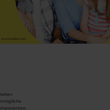
 stock.adobe.com
 Neben
stmögliche
komponenten.