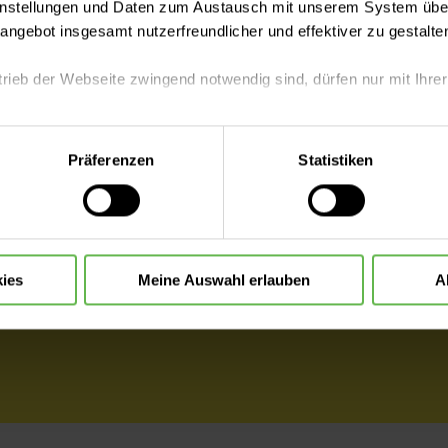
instellungen und Daten zum Austausch mit unserem System über
tangebot insgesamt nutzerfreundlicher und effektiver zu gestalte
Arztwa
ce und
trieb der Webseite zwingend notwendig sind, dürfen nur mit Ihrer
eite mit nur den notwendigen Cookies zu benutzen, eine individue
Zimme
Präferenzen
Statistiken
 treffen oder durch Auswahl von „Alle Cookies akzeptieren“ in 
ntscheidung können Sie jederzeit ändern oder widerrufen.
d Privatpatient oder
linikaufenthalts etwas
Zimmer
chern Sie sich eine
ies
Meine Auswahl erlauben
A
re Wahlärztin oder Ihren
mit besonderem Service..