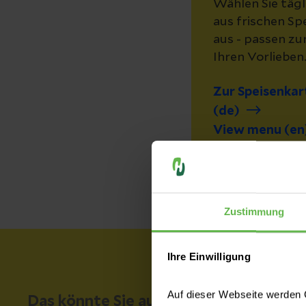
Wählen Sie tägl
aus frischen Sp
aus - passen zu
Ihren Vorlieben
Zur Speisenkar
(de)
View menu (en
Zustimmung
Ihre Einwilligung
Auf dieser Webseite werden C
Das könnte Sie auch interessieren