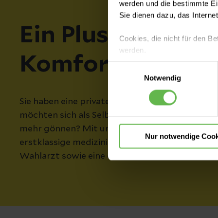
werden und die bestimmte E
Sie dienen dazu, das Interne
Ein Plus an Servi
Cookies, die nicht für den Be
werden.
Komfort
Einwilligungsauswahl
Es steht Ihnen frei, unsere S
Notwendig
nicht notwendigen Cookies zu
einzuwilligen. Ihre Auswahle
Sie haben eine private Zusatzversicherung, sin
möchten sich als Selbstzahler während Ihres K
mehr gönnen? Mit unseren Komfortleistungen si
Nur notwendige Cook
erstklassige medizinische Versorgung durch Ih
Wahlarzt sowie eine exklusive Unterbringung 