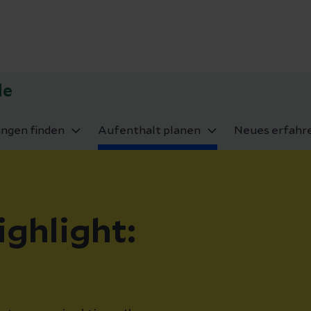
de
ungen finden
Aufenthalt planen
Neues erfahr
ghlight: