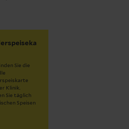
derspeiseka
inden Sie die
lle
rspeiskarte
r Klinik.
n Sie täglich
rischen Speisen