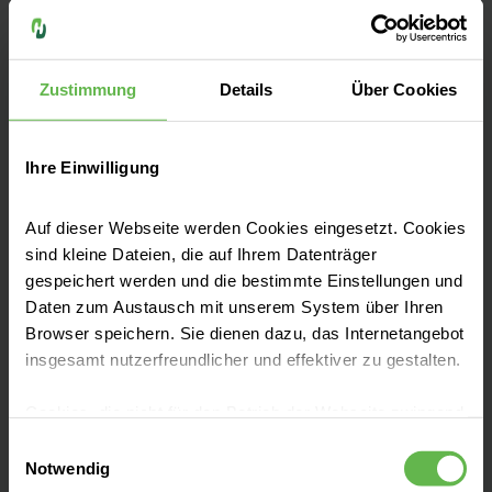
Unsere Qualität
"Besser geht immer!", daher ist Qualität bei
Zustimmung
Details
Über Cookies
uns nicht nur ein Wort, es ist ein Versprechen.
Seit mehr als 25 Jahren messen und
optimieren wir unsere Qualität, damit sie
Ihre Einwilligung
bestmöglich und sicher behandelt werden.
Auf dieser Webseite werden Cookies eingesetzt. Cookies
Zu unseren Qualitätszahlen
sind kleine Dateien, die auf Ihrem Datenträger
gespeichert werden und die bestimmte Einstellungen und
Daten zum Austausch mit unserem System über Ihren
Browser speichern. Sie dienen dazu, das Internetangebot
insgesamt nutzerfreundlicher und effektiver zu gestalten.
Leistungen finden
Cookies, die nicht für den Betrieb der Webseite zwingend
notwendig sind, dürfen nur mit Ihrer Einwilligung
Einwilligungsauswahl
eingesetzt werden.
Notwendig
Komfortleistungen