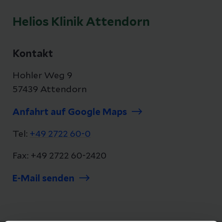
Helios Klinik Attendorn
Kontakt
Hohler Weg 9
57439 Attendorn
Anfahrt auf Google Maps
Tel:
+49 2722 60-0
Fax: +49 2722 60-2420
E-Mail senden