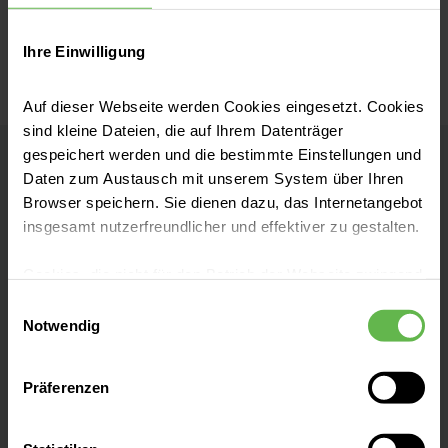
Ihre Einwilligung
Auf dieser Webseite werden Cookies eingesetzt. Cookies
sind kleine Dateien, die auf Ihrem Datenträger
gespeichert werden und die bestimmte Einstellungen und
Daten zum Austausch mit unserem System über Ihren
Informationen aus unserem
Browser speichern. Sie dienen dazu, das Internetangebot
Gesundheitsmagazin
insgesamt nutzerfreundlicher und effektiver zu gestalten.
Cookies, die nicht für den Betrieb der Webseite zwingend
notwendig sind, dürfen nur mit Ihrer Einwilligung
Einwilligungsauswahl
eingesetzt werden.
Notwendig
Es steht Ihnen frei, unsere Seite mit nur den notwendigen
Präferenzen
Cookies zu benutzen, eine individuelle Auswahl
hinsichtlich der nicht notwendigen Cookies zu treffen
oder durch Auswahl von „Alle Cookies akzeptieren“ in die