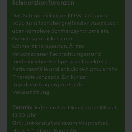
Engpässen)
Schmerzkonferenzen
Das Schmerzklinikum NRW lädt auch
Sind Spritzen oder Katheterverfahren
2026 zum fachübergreifenden Austausch
geplant sollten keine Blutverdünner
über komplexe Schmerzsyndrome ein.
eingenommen werden. Wenn es
Gemeinsam diskutieren
notwendig und vertretbar ist raten wir
Schmerztherapeuten, Ärzte
Ihnen diese nach Beratung durch Ihren
verschiedener Fachrichtungen und
Hausarzt umzustellen.
medizinisches Fachpersonal konkrete
Patientenfälle und entwickeln praxisnahe
Therapiekonzepte. Ein kurzer
Impulsvortrag ergänzt jede
Veranstaltung.
Termin:
Jeden ersten Dienstag im Monat,
13:30 Uhr
Ort:
Universitätsklinikum Wuppertal,
Haus 3, 1. Etage, Raum 48