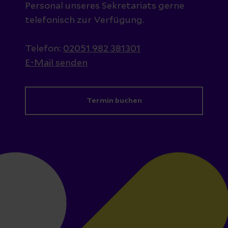
Personal unseres Sekretariats gerne
telefonisch zur Verfügung.
Telefon:
02051 982 381301
E-Mail senden
Termin buchen