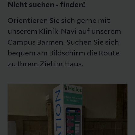
Nicht suchen - finden!
Betrieb! Zur Rückfahrt nach Elberfeld
nutzen Sie die Haltestelle "Sanderstraße".)
Orientieren Sie sich gerne mit
Aus Wuppertal-Barmen erreichen Sie das
Klinikum mit der Linie 640, Haltestelle
unserem Klinik-Navi auf unserem
"HELIOS Klinikum":
Campus Barmen. Suchen Sie sich
bequem am Bildschirm die Route
Bus 640 aus Barmen und Ronsdorf
zu Ihrem Ziel im Haus.
Von Wuppertal-Barmen und aus
Ronsdorf erreichen Sie unseren Helios-
Campus Barmen über die Bushaltestelle
„HELIOS Klinikum“ werktags alle 20
Minuten.
Von der Haltestelle erreichen Sie den
Haupteingang Heusnerstraße 40 in rund
einer Minute.