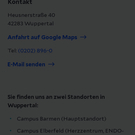
Kontakt
Von der
Haltestelle "Steinbecker
Straßenverkehrsordnung.
Bahnhof"
erreichen Sie den Helios
Heusnerstraße 40
Campus Elberfeld in rund 10 Minuten
42283 Wuppertal
Fußweg.
Anfahrt auf Google Maps
Tel:
(0202) 896-0
E-Mail senden
Sie finden uns an zwei Standorten in
Wuppertal:
Campus Barmen (Hauptstandort)
Campus Elberfeld (Herzzentrum, ENDO-