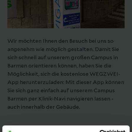
Mit der Schwebebahn
Auch das berühmte Wuppertaler
Wahrzeichen bringt Sie zum Helios-
Standort Barmen. Steigen Sie an der
Wir möchten Ihnen den Besuch bei uns so
Haltestelle "Loher Brücke" aus. Der
angenehm wie möglich gestalten. Damit Sie
Fußweg von rund einem Kilometer
sich schnell auf unserem großen Campus in
dauert etwa 15 Minuten.
Barmen orientieren können, haben Sie die
Möglichkeit, sich die kostenlose WEGZWEI-
Zur Information empfehlen wir die
WSW
App herunterzuladen: Mit dieser App können
Move-App
Sie sich ganz einfach auf unserem Campus
Barmen per Klinik-Navi navigieren lassen -
auch innerhalb der Gebäude.