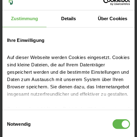
Hier geht's zum Download
Zustimmung
Details
Über Cookies
Entdecken Sie jetzt die WegZwei-
App im Google Play Store!
Ihre Einwilligung
Diese App ist kostenlos.
Auf dieser Webseite werden Cookies eingesetzt. Cookies
sind kleine Dateien, die auf Ihrem Datenträger
Zum Google Play Store
gespeichert werden und die bestimmte Einstellungen und
Daten zum Austausch mit unserem System über Ihren
Browser speichern. Sie dienen dazu, das Internetangebot
Entdecken Sie jetzt die WegZwei-
insgesamt nutzerfreundlicher und effektiver zu gestalten.
App im Apple App Store!
Cookies, die nicht für den Betrieb der Webseite zwingend
Diese App ist kostenlos.
notwendig sind, dürfen nur mit Ihrer Einwilligung
Einwilligungsauswahl
eingesetzt werden.
Notwendig
Zum Apple App Store