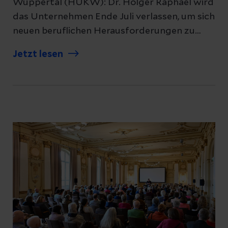
Wuppertal (HUKW): Dr. Holger Raphael wird
das Unternehmen Ende Juli verlassen, um sich
neuen beruflichen Herausforderungen zu
widmen. Seine Nachfolge tritt Rungfa
Jetzt lesen
Saligmann an, die bereits zum 1. Mai 2026 als
Klinikgeschäftsführerin und Leiterin des
Helios Clusters Bergisches Land startet. In
dieser Rolle übernimmt sie von Dr. Raphael
zudem die Leitung der bundesweiten Helios-
Fachgruppe der Klinikgeschäftsführer. Um
eine lückenlose Fortführung aller
strategischen Projekte zu garantieren,
gestalten beide eine enge gemeinsame
Übergangsphase und führen das Haus bis
zum Ausscheiden von Dr. Raphael Hand in
Hand.