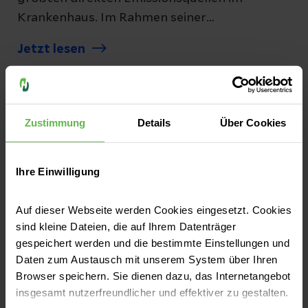
Krankenhaus. Im Rahmen seiner
Klimastrategie führt Helios seit 2023 in seinen
Jetzt lesen
Kliniken schrittweise eine Technologie ein, mit
der Narkosegase in Aktivkohlefiltern
aufgefangen und dem Recycling zugeführt
werden, anstatt sie in die Außenluft
Zustimmung
Details
Über Cookies
abzugeben. Ab Mitte 2026 wird Helios rund
600 Narkosegasgeräte in 36 Kliniken in ganz
Ihre Einwilligung
Deutschland mit dieser Technologie
ausstatten. Diese Kliniken verursachten 2025
Auf dieser Webseite werden Cookies eingesetzt. Cookies
insgesamt 80 Prozent der CO2 Emissionen im
sind kleine Dateien, die auf Ihrem Datenträger
Bereich Narkosegase.
gespeichert werden und die bestimmte Einstellungen und
Daten zum Austausch mit unserem System über Ihren
Browser speichern. Sie dienen dazu, das Internetangebot
insgesamt nutzerfreundlicher und effektiver zu gestalten.