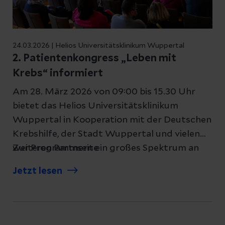
24.03.2026 | Helios Universitätsklinikum Wuppertal
2. Patientenkongress „Leben mit
Krebs“ informiert
Am 28. März 2026 von 09:00 bis 15.30 Uhr
bietet das Helios Universitätsklinikum
Wuppertal in Kooperation mit der Deutschen
Krebshilfe, der Stadt Wuppertal und vielen
weiteren Partnern ein großes Spektrum an
Zur Programmseite
Informationen für Gesundheitsinteressierte.
Jetzt lesen