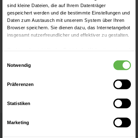
sind kleine Dateien, die auf Ihrem Datenträger
Dionysia Kravarioti
gespeichert werden und die bestimmte Einstellungen und
Ärztin in Weiterbildung
Daten zum Austausch mit unserem System über Ihren
Browser speichern. Sie dienen dazu, das Internetangebot
insgesamt nutzerfreundlicher und effektiver zu gestalten.
Cookies, die nicht für den Betrieb der Webseite zwingend
notwendig sind, dürfen nur mit Ihrer Einwilligung
Einwilligungsauswahl
eingesetzt werden.
Notwendig
Jeries Assi
Es steht Ihnen frei, unsere Seite mit nur den notwendigen
Präferenzen
Arzt in Weiterbildung
Cookies zu benutzen, eine individuelle Auswahl
hinsichtlich der nicht notwendigen Cookies zu treffen
oder durch Auswahl von „Alle Cookies akzeptieren“ in die
Statistiken
Verwendung aller Cookies einzuwilligen. Ihre
Auswahlentscheidung können Sie jederzeit ändern oder
Marketing
widerrufen.
Helios Universitätsklinikum