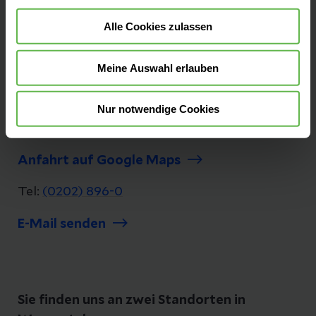
Wuppertal
Alle Cookies zulassen
Universität Witten/Herdecke
Meine Auswahl erlauben
Kontakt
Heusnerstraße 40
Nur notwendige Cookies
42283 Wuppertal
Anfahrt auf Google Maps
Tel:
(0202) 896-0
E-Mail senden
Sie finden uns an zwei Standorten in