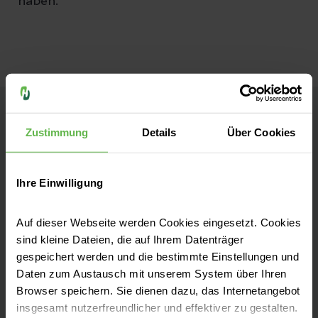
haben.
Helios Weißeritztal-Kliniken
Zustimmung
Details
Über Cookies
Akademisches Lehrkrankenhaus an der
Technischen Universität Dresden
Ihre Einwilligung
Klinikum Freital
Auf dieser Webseite werden Cookies eingesetzt. Cookies
Bürgerstraße 7
sind kleine Dateien, die auf Ihrem Datenträger
01705 Freital
gespeichert werden und die bestimmte Einstellungen und
Daten zum Austausch mit unserem System über Ihren
Tel.: (0351) 646-60
Browser speichern. Sie dienen dazu, das Internetangebot
Ambulantes Gesundheitszentrum
insgesamt nutzerfreundlicher und effektiver zu gestalten.