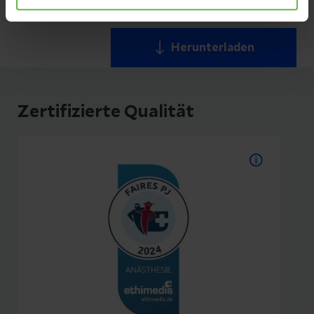
PDF
|
139 KB
Herunterladen
Zertifizierte Qualität
Faires PJ 2024: Anästhesie
Die Klinik für Anästhesie ist durch
Ethimedis für ein „Faires PJ 2024“
zertifiziert.