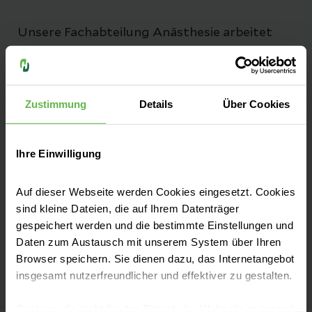
Unsere Fachabteilung Anästhesie arbeitet
eng mit dem Bereich Geburtshilfe zusammen
um unseren Patientinnen alle Möglichkeiten
für eine schmerzarme Geburt zu geben.
Zustimmung
Details
Über Cookies
Ihre Einwilligung
Schmerztherapie
Auf dieser Webseite werden Cookies eingesetzt. Cookies
sind kleine Dateien, die auf Ihrem Datenträger
gespeichert werden und die bestimmte Einstellungen und
Intensivmedizin
Daten zum Austausch mit unserem System über Ihren
Browser speichern. Sie dienen dazu, das Internetangebot
insgesamt nutzerfreundlicher und effektiver zu gestalten.
Cookies, die nicht für den Betrieb der Webseite zwingend