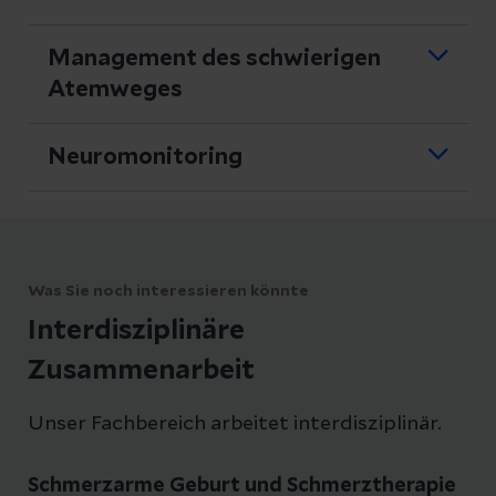
Distale Ischiadicusblockade
TAP-Block
Management des schwierigen
Atemweges
Flexible Fiberoptik,
Videolaryngoskopie,
Neuromonitoring
Intubationslarynxmaske Fasttrach,
Mc Coy-Spatel,
Notfallbeatmungslaryngotracheoskopie
Was Sie noch interessieren könnte
Interdisziplinäre
Zusammenarbeit
Unser Fachbereich arbeitet interdisziplinär.
Schmerzarme Geburt und Schmerztherapie