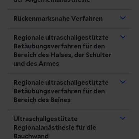
der Allgemeinanästhesie
Maskennarkosen
Rückenmarksnahe Verfahren
Balancierte Anästhesien mit
Spinalanästhesie
Intubation oder Larynxmaske
Regionale ultraschallgestützte
Betäubungsverfahren für den
Thorakale Periduralanästhesie
Totale intravenöse Anästhesie
Bereich des Halses, der Schulter
Lumbale Periduralanästhesie, auch zur
Kombinationen aus Allgemein- und
und des Armes
schmerzarmen Geburt
Regionalanästhesieverfahren
Cervikale Regionalanästhesie für
CSE
Regionale ultraschallgestützte
Carotisoperationen
Betäubungsverfahren für den
Bereich des Beines
Interskalenäre, infraclavikuläre und
axilläre Blockaden
Femoralisblockade
Ultraschallgestützte
Intravenöse Regionalanästhesie
Regionalanästhesie für die
Vordere und hintere
Bauchwand
Ischiadicusblockade