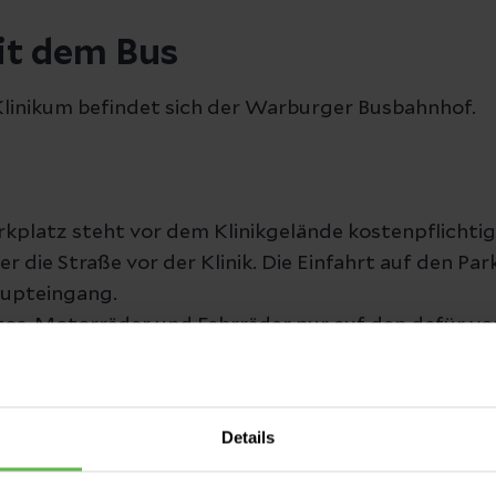
it dem Bus
linikum befindet sich der Warburger Busbahnhof.
rkplatz steht vor dem Klinikgelände kostenpflichtig
er die Straße vor der Klinik. Die Einfahrt auf den Par
aupteingang.
Autos, Motorräder und Fahrräder nur auf den dafür 
hwegen und in Gebäuden ist Fahrradfahren und -abs
rankenhausgelände einschließlich der Parkplätze g
Details
dnung.