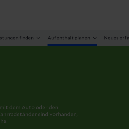
istungen finden
Aufenthalt planen
Neues erf
t mit dem Auto oder den
Fahrradständer sind vorhanden,
ähe.