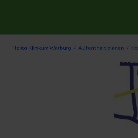
Helios Klinikum Warburg
Aufenthalt planen
Ko