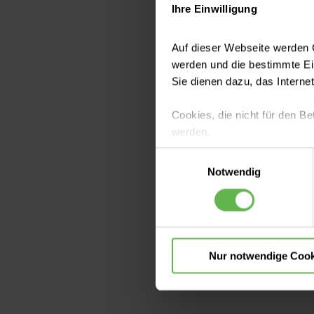
Ihre Einwilligung
Auf dieser Webseite werden C
Bitte beacht
werden und die bestimmte E
Sie dienen dazu, das Interne
Fahrzeuge, die
kostenpflichti
Cookies, die nicht für den Be
werden.
Einwilligungsauswahl
Es steht Ihnen frei, unsere S
Notwendig
nicht notwendigen Cookies zu
Taxi
einzuwilligen. Ihre Auswahle
Sofern Sie ein Taxi
Diese rufen gern ein
Nur notwendige Cook