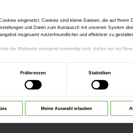
ookies eingesetzt. Cookies sind kleine Dateien, die auf Ihrem 
en Sie
instellungen und Daten zum Austausch mit unserem System über
tangebot insgesamt nutzerfreundlicher und effektiver zu gestalte
 auf nicht ausgewiesenen Parkflächen abgestellt wu
g umgesetzt.
trieb der Webseite zwingend notwendig sind, dürfen nur mit Ihrer
eite mit nur den notwendigen Cookies zu benutzen, eine individue
Präferenzen
Statistiken
 treffen oder durch Auswahl von „Alle Cookies akzeptieren“ in 
ntscheidung können Sie jederzeit ändern oder widerrufen.
 benötigen, wenden Sie sich gern an unser Personal a
 Taxi für Sie.
ies
Meine Auswahl erlauben
A