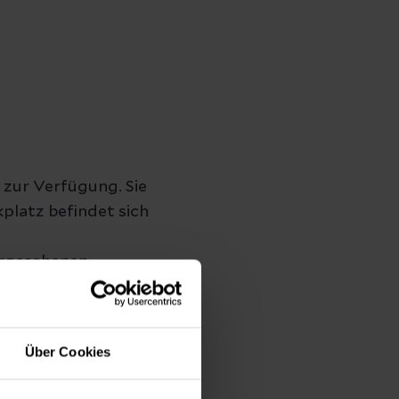
 zur Verfügung. Sie
kplatz befindet sich
vorgesehenen
tellen untersagt.
ilt die
Über Cookies