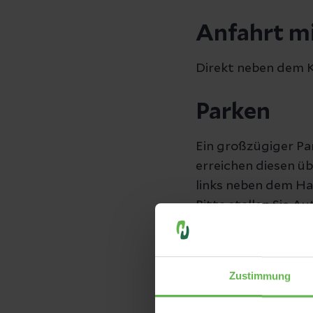
Anfahrt m
Direkt neben dem K
Parken
Ein großzügiger Pa
erreichen diesen üb
links neben dem H
Bitte stellen Sie 
Flächen ab. Auf Ge
Auf dem gesamten K
Zustimmung
Straßenverkehrsor