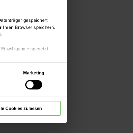
Datenträger gespeichert
 Ihren Browser speichern.
n.
rden, werden
 Einwilligung eingesetzt
lle Auswahl hinsichtlich der
Marketing
die Verwendung aller Cookies
n der Information.
lle Cookies zulassen