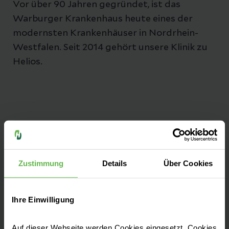
Vor über 90 Jahren gegründet, ist das
Warburger Krankenhaus heute eines der
modernsten Krankenhäuser in Nordrhein-
Westfalen. Seit 2014 gehört unsere Klinik zu
Helios.
Leistungen finden
Zustimmung
Details
Über Cookies
Kontakt & Anfahrt
Ihre Einwilligung
Aufnahme
Auf dieser Webseite werden Cookies eingesetzt. Cookies