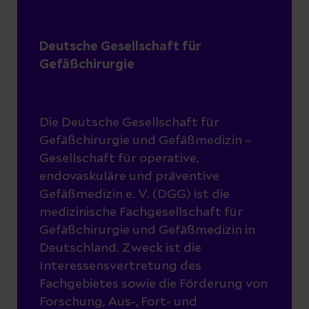
Doppler-Sonographie
Erstanlage.
Bei Korrekturen oder Verschlüssen steht
farkodierte Duplex-Sonographie
das gesamte Spektrum an
Deutsche Gesellschaft für
(Ultraschall)
Gefäßchirurgie
minimalinvasiven und/oder kombiniert
Computertomographische
mit chirurgischen Eingriffen zur
Angiographie
Verfügung.
Die Deutsche Gesellschaft für
Magnetresonanz Angiographie
Gefäßchirurgie und Gefäßmedizin –
Subtraktionsangiographie
Gesellschaft für operative,
(Katheterutersuchung) konventionell
endovaskuläre und präventive
mit Kontrastmittel
Gefäßmedizin e. V. (DGG) ist die
medizinische Fachgesellschaft für
Subtraktionsangiographie
Gefäßchirurgie und Gefäßmedizin in
(Katheterutersuchung) konventionell
Deutschland. Zweck ist die
mit Kohlendioxid (bei bekannter
Interessensvertretung des
Schädigung der Nierenfunktion!)
Fachgebietes sowie die Förderung von
Forschung, Aus-, Fort- und
Alle Untersuchungsergebnisse