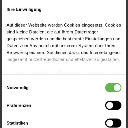
Ihre Einwilligung
Auf dieser Webseite werden Cookies eingesetzt. Cookies
sind kleine Dateien, die auf Ihrem Datenträger
Aorten-Netzwerk Helios Süd
gespeichert werden und die bestimmte Einstellungen und
Daten zum Austausch mit unserem System über Ihren
Browser speichern. Sie dienen dazu, das Internetangebot
Durch die überregionale
insgesamt nutzerfreundlicher und effektiver zu gestalten.
Zusammenarbeit mit regelmäßigen
Konferenzen zur Qualitätssteigerung
Cookies, die nicht für den Betrieb der Webseite zwingend
bieten wir eine meist wohnortnahe
notwendig sind, dürfen nur mit Ihrer Einwilligung
Einwilligungsauswahl
Therapie bei Aneurysmen. Bei
eingesetzt werden.
Notwendig
hochkomplexen Erkrankungen können
Es steht Ihnen frei, unsere Seite mit nur den notwendigen
Sie auf die jahrelange Expertise
Präferenzen
Cookies zu benutzen, eine individuelle Auswahl
unseres Netzwerkes vertrauen.
hinsichtlich der nicht notwendigen Cookies zu treffen
oder durch Auswahl von „Alle Cookies akzeptieren“ in die
Statistiken
Verwendung aller Cookies einzuwilligen. Ihre